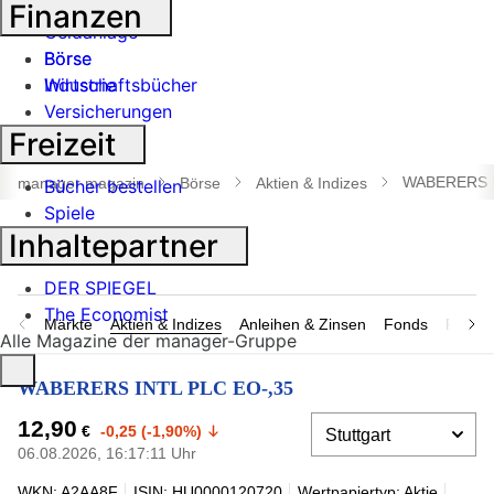
Banken
Finanzen
Geldanlage
Börse
Börse
Industrie
Wirtschaftsbücher
Versicherungen
Freizeit
Suche
öffnen
WABERERS I
manager magazin
Börse
Aktien & Indizes
Bücher bestellen
Spiele
Inhaltepartner
DER SPIEGEL
The Economist
Märkte
Aktien & Indizes
Anleihen & Zinsen
Fonds
Rohsto
Alle Magazine der manager-Gruppe
WABERERS INTL PLC EO-,35
12,90
€
-0,25 (-1,90%)
06.08.2026, 16:17:11 Uhr
WKN: A2AA8F
ISIN: HU0000120720
Wertpapiertyp: Aktie