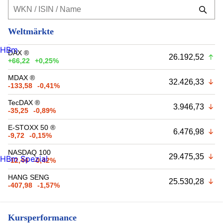
Weltmärkte
HBm
DAX ®
26.192,52
+66,22
+0,25%
MDAX ®
32.426,33
-133,58
-0,41%
TecDAX ®
3.946,73
-35,25
-0,89%
E-STOXX 50 ®
6.476,98
-9,72
-0,15%
NASDAQ 100
29.475,35
HBm Spezial
-12,44
-0,42%
HANG SENG
25.530,28
-407,98
-1,57%
Kursperformance