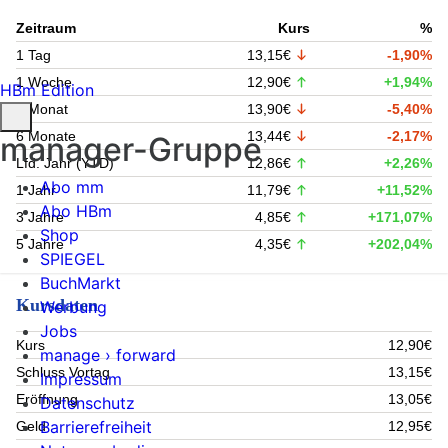
Zeitraum
Kurs
%
1 Tag
13,15€
-1,90%
1 Woche
12,90€
+1,94%
HBm Edition
1 Monat
13,90€
-5,40%
6 Monate
13,44€
-2,17%
manager-Gruppe
Lfd. Jahr (YTD)
12,86€
+2,26%
Abo mm
1 Jahr
11,79€
+11,52%
Abo HBm
3 Jahre
4,85€
+171,07%
Shop
5 Jahre
4,35€
+202,04%
SPIEGEL
BuchMarkt
Kursdaten
Werbung
Jobs
Kurs
12,90€
manage › forward
Schluss Vortag
13,15€
Impressum
Eröffnung
13,05€
Datenschutz
Barrierefreiheit
Geld
12,95€