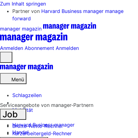
Zum Inhalt springen
Partner von
Harvard Business manager
manage
forward
manager magazin
Anmelden
Abonnement
Anmelden
Menü
öffnen
Menü
Schlagzeilen
Serviceangebote von manager-Partnern
Mobilität
Job
Tech
Harvard Business manager
Brutto-Netto-Rechner
Handel
Kurzarbeitergeld-Rechner