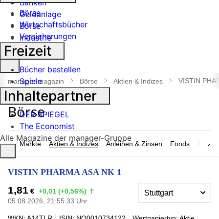
Banken
Börse
Geldanlage
Wirtschaftsbücher
Börse
Versicherungen
Industrie
Freizeit
Suche
Bücher bestellen
öffnen
Spiele
VISTIN PHA
manager magazin
Börse
Aktien & Indizes
Inhaltepartner
DER SPIEGEL
The Economist
Alle Magazine der manager-Gruppe
Märkte
Aktien & Indizes
Anleihen & Zinsen
Fonds
Rohsto
VISTIN PHARMA ASA NK 1
1,81
€
+0,01 (+0,56%)
05.08.2026, 21:55:33 Uhr
WKN: A14TLR
ISIN: NO0010734122
Wertpapiertyp: Aktie