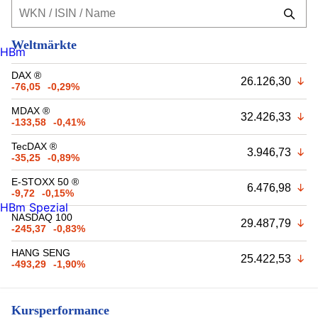
Weltmärkte
HBm
DAX ®
26.126,30
-76,05
-0,29%
MDAX ®
32.426,33
-133,58
-0,41%
TecDAX ®
3.946,73
-35,25
-0,89%
E-STOXX 50 ®
6.476,98
-9,72
-0,15%
HBm Spezial
NASDAQ 100
29.487,79
-245,37
-0,83%
HANG SENG
25.422,53
-493,29
-1,90%
Kursperformance