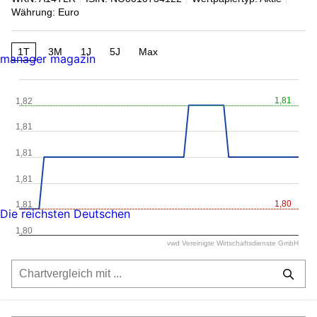
Währung: Euro
1T
3M
1J
5J
Max
manager magazin
1,81
1,82
1,81
1,81
1,81
1,80
1,81
Die reichsten Deutschen
1,80
vwd Vereinigte Wirtschaftsdienste GmbH