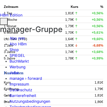
Zeitraum
Kurs
%
1 Tag
1,81€
+0,56%
HBm Edition
1 Woche
1,79€
+0,56%
1 Monat
1,79€
+0,56%
manager-Gruppe
6 Monate
1,70€
+5,61%
Abo mm
Lfd. Jahr (YTD)
1,64€
+9,60%
Abo HBm
1 Jahr
1,93€
-6,68%
Shop
3 Jahre
1,74€
+3,68%
SPIEGEL
5 Jahre
1,78€
+0,99%
BuchMarkt
Werbung
Jobs
Kursdaten
manage › forward
Kurs
1,81€
Impressum
Eröffnung
1,79€
Datenschutz
Barrierefreiheit
Geld
1,81€
Nutzungsbedingungen
Brief
1,86€