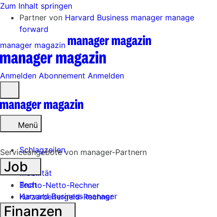
Zum Inhalt springen
Partner von
Harvard Business manager
manage
forward
manager magazin
Anmelden
Abonnement
Anmelden
Menü
öffnen
Menü
Schlagzeilen
Serviceangebote von manager-Partnern
Job
Mobilität
Tech
Brutto-Netto-Rechner
Harvard Business manager
Kurzarbeitergeld-Rechner
Finanzen
Handel