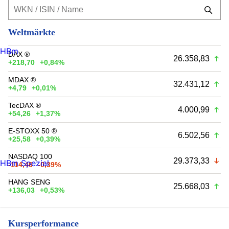
Weltmärkte
HBm
DAX ®
26.358,83
+218,70
+0,84%
MDAX ®
32.431,12
+4,79
+0,01%
TecDAX ®
4.000,99
+54,26
+1,37%
E-STOXX 50 ®
6.502,56
+25,58
+0,39%
NASDAQ 100
29.373,33
HBm Spezial
-114,46
-0,39%
HANG SENG
25.668,03
+136,03
+0,53%
Kursperformance