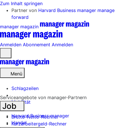
Zum Inhalt springen
Partner von
Harvard Business manager
manage
forward
manager magazin
Anmelden
Abonnement
Anmelden
Menü
öffnen
Menü
Schlagzeilen
Serviceangebote von manager-Partnern
Mobilität
Job
Tech
Harvard Business manager
Brutto-Netto-Rechner
Handel
Kurzarbeitergeld-Rechner