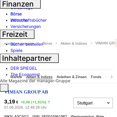
Banken
Finanzen
Geldanlage
Börse
Börse
Industrie
Wirtschaftsbücher
Versicherungen
Freizeit
Suche
öffnen
VIMIAN GRO
manager magazin
Börse
Aktien & Indizes
Bücher bestellen
Spiele
Inhaltepartner
DER SPIEGEL
The Economist
Märkte
Aktien & Indizes
Anleihen & Zinsen
Fonds
Rohsto
Alle Magazine der manager-Gruppe
VIMIAN GROUP AB
3,19
€
+0,06 (+1,91%)
07.08.2026, 12:48:28 Uhr
WKN: A3CSG7
ISIN: SE0015961982
Wertpapiertyp: Aktie