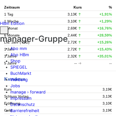
Zeitraum
Kurs
%
1 Tag
3,13€
+1,91%
1 Woche
3,10€
+1,29%
HBm Edition
1 Monat
2,69€
+16,76%
6 Monate
2,44€
+28,59%
manager-Gruppe
Lfd. Jahr (YTD)
2,72€
+15,26%
Abo mm
1 Jahr
2,72€
+15,43%
Abo HBm
3 Jahre
2,32€
+35,01%
Shop
5 Jahre
--
--
SPIEGEL
BuchMarkt
Kursdaten
Werbung
Jobs
Kurs
3,19€
manage › forward
Schluss Vortag
3,13€
Impressum
Eröffnung
3,10€
Datenschutz
Barrierefreiheit
Geld
3,19€