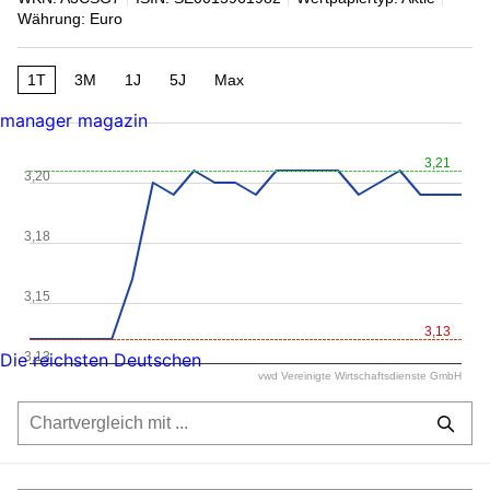
Währung: Euro
1T
3M
1J
5J
Max
manager magazin
3,21
3,20
3,18
3,15
3,13
3,13
Die reichsten Deutschen
vwd Vereinigte Wirtschaftsdienste GmbH