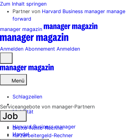
Zum Inhalt springen
Partner von
Harvard Business manager
manage
forward
manager magazin
Anmelden
Abonnement
Anmelden
Menü
öffnen
Menü
Schlagzeilen
Serviceangebote von manager-Partnern
Mobilität
Job
Tech
Harvard Business manager
Brutto-Netto-Rechner
Handel
Kurzarbeitergeld-Rechner