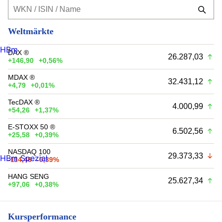
Weltmärkte
HBm
DAX ®
26.287,03
+146,90
+0,56%
MDAX ®
32.431,12
+4,79
+0,01%
TecDAX ®
4.000,99
+54,26
+1,37%
E-STOXX 50 ®
6.502,56
+25,58
+0,39%
NASDAQ 100
29.373,33
HBm Spezial
-114,46
-0,39%
HANG SENG
25.627,34
+97,06
+0,38%
Kursperformance