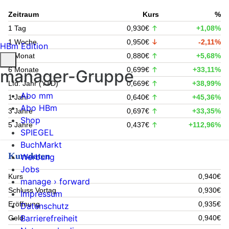
Zeitraum
Kurs
%
1 Tag
0,930€
+1,08%
1 Woche
0,950€
-2,11%
HBm Edition
1 Monat
0,880€
+5,68%
6 Monate
0,699€
+33,11%
manager-Gruppe
Lfd. Jahr (YTD)
0,669€
+38,99%
Abo mm
1 Jahr
0,640€
+45,36%
Abo HBm
3 Jahre
0,697€
+33,35%
Shop
5 Jahre
0,437€
+112,96%
SPIEGEL
BuchMarkt
Kursdaten
Werbung
Jobs
Kurs
0,940€
manage › forward
Schluss Vortag
0,930€
Impressum
Eröffnung
0,935€
Datenschutz
Barrierefreiheit
Geld
0,940€