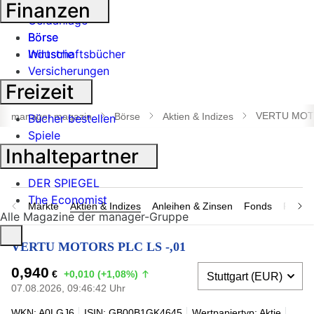
Banken
Finanzen
Geldanlage
Börse
Börse
Industrie
Wirtschaftsbücher
Versicherungen
Freizeit
Suche
öffnen
VERTU MOTO
manager magazin
Börse
Aktien & Indizes
Bücher bestellen
Spiele
Inhaltepartner
DER SPIEGEL
The Economist
Märkte
Aktien & Indizes
Anleihen & Zinsen
Fonds
Rohsto
Alle Magazine der manager-Gruppe
VERTU MOTORS PLC LS -,01
0,940
€
+0,010 (+1,08%)
07.08.2026, 09:46:42 Uhr
WKN: A0LGJ6
ISIN: GB00B1GK4645
Wertpapiertyp: Aktie