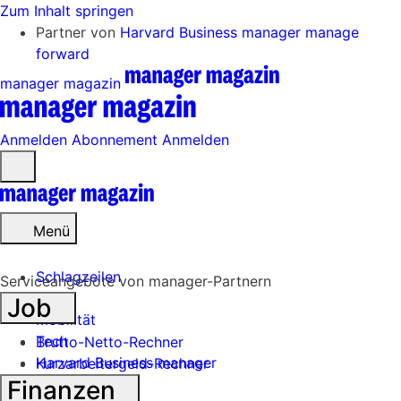
Zum Inhalt springen
Partner von
Harvard Business manager
manage
forward
manager magazin
Anmelden
Abonnement
Anmelden
Menü
öffnen
Menü
Schlagzeilen
Serviceangebote von manager-Partnern
Job
Mobilität
Tech
Brutto-Netto-Rechner
Harvard Business manager
Kurzarbeitergeld-Rechner
Finanzen
Handel