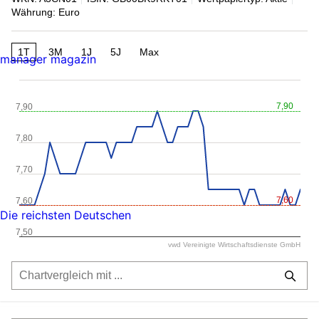
Währung: Euro
1T
3M
1J
5J
Max
manager magazin
7,90
7,90
7,80
7,70
7,60
7,60
Die reichsten Deutschen
7,50
vwd Vereinigte Wirtschaftsdienste GmbH