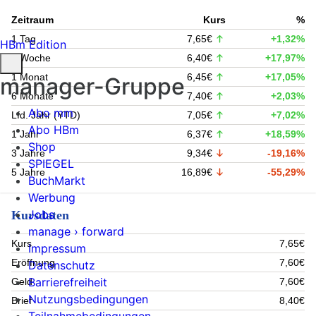
Zeitraum
Kurs
%
1 Tag
7,65€
+1,32%
HBm Edition
1 Woche
6,40€
+17,97%
1 Monat
6,45€
+17,05%
manager-Gruppe
6 Monate
7,40€
+2,03%
Abo mm
Lfd. Jahr (YTD)
7,05€
+7,02%
Abo HBm
1 Jahr
6,37€
+18,59%
Shop
3 Jahre
9,34€
-19,16%
SPIEGEL
5 Jahre
16,89€
-55,29%
BuchMarkt
Werbung
Jobs
Kursdaten
manage › forward
Kurs
7,65€
Impressum
Eröffnung
7,60€
Datenschutz
Barrierefreiheit
Geld
7,60€
Nutzungsbedingungen
Brief
8,40€