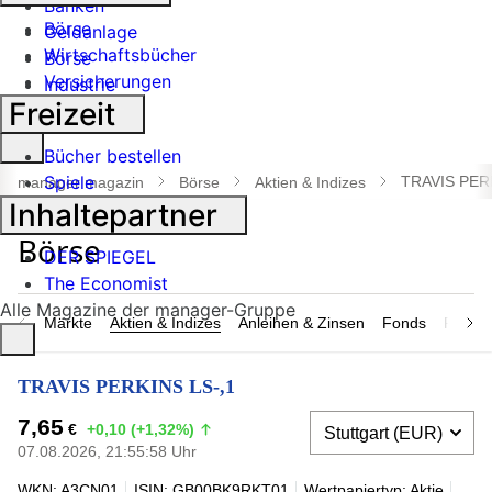
Banken
Börse
Geldanlage
Wirtschaftsbücher
Börse
Versicherungen
Industrie
Freizeit
Suche
Bücher bestellen
öffnen
Spiele
TRAVIS PER
manager magazin
Börse
Aktien & Indizes
Inhaltepartner
DER SPIEGEL
The Economist
Alle Magazine der manager-Gruppe
Märkte
Aktien & Indizes
Anleihen & Zinsen
Fonds
Rohsto
TRAVIS PERKINS LS-,1
7,65
€
+0,10 (+1,32%)
07.08.2026, 21:55:58 Uhr
WKN: A3CN01
ISIN: GB00BK9RKT01
Wertpapiertyp: Aktie