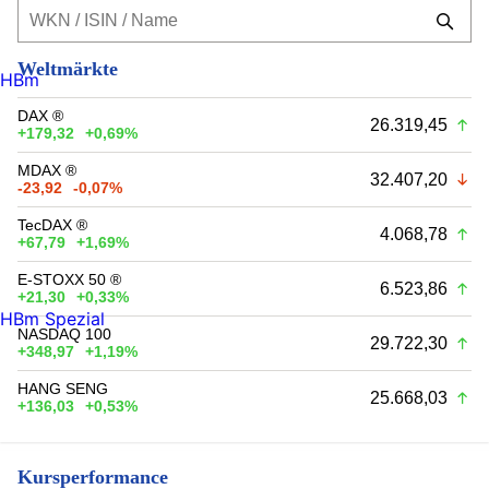
Weltmärkte
HBm
DAX ®
26.319,45
+179,32
+0,69%
MDAX ®
32.407,20
-23,92
-0,07%
TecDAX ®
4.068,78
+67,79
+1,69%
E-STOXX 50 ®
6.523,86
+21,30
+0,33%
HBm Spezial
NASDAQ 100
29.722,30
+348,97
+1,19%
HANG SENG
25.668,03
+136,03
+0,53%
Kursperformance