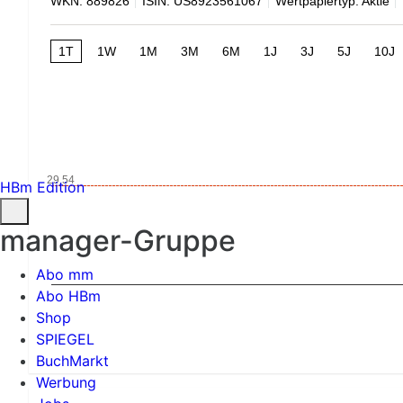
WKN: 889826
ISIN: US8923561067
Wertpapiertyp: Aktie
1T
1W
1M
3M
6M
1J
3J
5J
10J
29,54
HBm Edition
manager-Gruppe
Abo mm
Abo HBm
Shop
SPIEGEL
BuchMarkt
Werbung