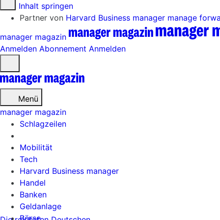
Zum Inhalt springen
Partner von
Harvard Business manager
manage forw
manager magazin
Anmelden
Abonnement
Anmelden
Menü
öffnen
Menü
manager magazin
Schlagzeilen
Mobilität
Tech
Harvard Business manager
Handel
Banken
Geldanlage
Börse
Die reichsten Deutschen