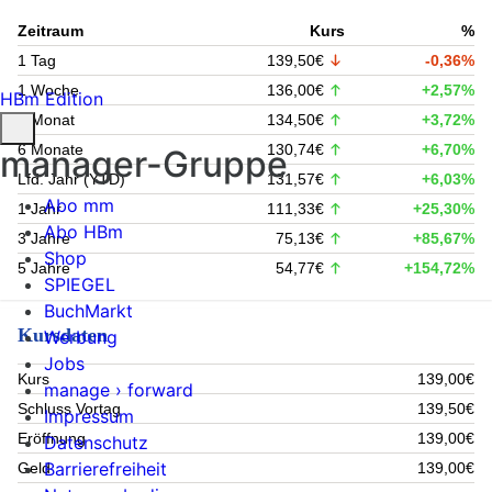
Zeitraum
Kurs
%
1 Tag
139,50€
-0,36%
1 Woche
136,00€
+2,57%
HBm Edition
1 Monat
134,50€
+3,72%
6 Monate
130,74€
+6,70%
manager-Gruppe
Lfd. Jahr (YTD)
131,57€
+6,03%
Abo mm
1 Jahr
111,33€
+25,30%
Abo HBm
3 Jahre
75,13€
+85,67%
Shop
5 Jahre
54,77€
+154,72%
SPIEGEL
BuchMarkt
Kursdaten
Werbung
Jobs
Kurs
139,00€
manage › forward
Schluss Vortag
139,50€
Impressum
Eröffnung
139,00€
Datenschutz
Barrierefreiheit
Geld
139,00€