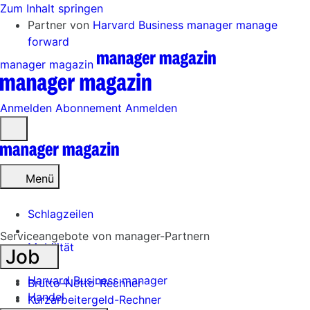
Zum Inhalt springen
Partner von
Harvard Business manager
manage
forward
manager magazin
Anmelden
Abonnement
Anmelden
Menü
öffnen
Menü
Schlagzeilen
Serviceangebote von manager-Partnern
Mobilität
Job
Tech
Harvard Business manager
Brutto-Netto-Rechner
Handel
Kurzarbeitergeld-Rechner