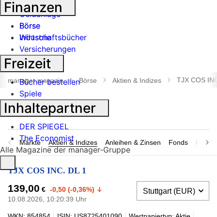
Banken
Finanzen
Geldanlage
Börse
Börse
Industrie
Wirtschaftsbücher
Versicherungen
Freizeit
Suche
öffnen
TJX COS INC
manager magazin
Börse
Aktien & Indizes
Bücher bestellen
Spiele
Inhaltepartner
DER SPIEGEL
The Economist
Märkte
Aktien & Indizes
Anleihen & Zinsen
Fonds
Rohsto
Alle Magazine der manager-Gruppe
TJX COS INC. DL 1
139,00
€
-0,50 (-0,36%)
10.08.2026, 10:20:39 Uhr
WKN: 854854
ISIN: US8725401090
Wertpapiertyp: Aktie