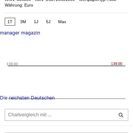
Währung: Euro
1T
3M
1J
5J
Max
manager magazin
139,00
139,00
139,00
Die reichsten Deutschen