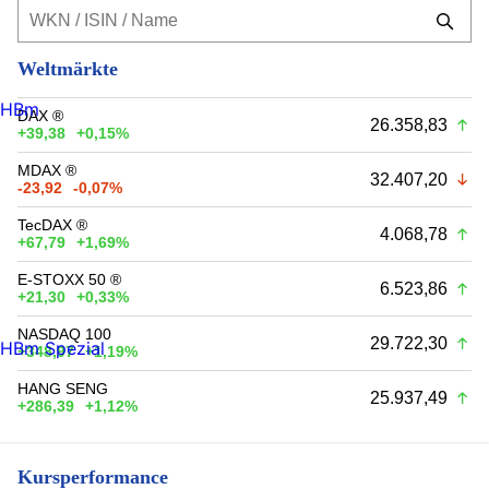
Weltmärkte
HBm
DAX ®
26.358,83
+39,38
+0,15%
MDAX ®
32.407,20
-23,92
-0,07%
TecDAX ®
4.068,78
+67,79
+1,69%
E-STOXX 50 ®
6.523,86
+21,30
+0,33%
NASDAQ 100
29.722,30
HBm Spezial
+348,97
+1,19%
HANG SENG
25.937,49
+286,39
+1,12%
Kursperformance