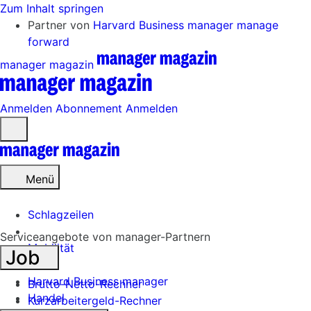
Zum Inhalt springen
Partner von
Harvard Business manager
manage
forward
manager magazin
Anmelden
Abonnement
Anmelden
Menü
öffnen
Menü
Schlagzeilen
Serviceangebote von manager-Partnern
Mobilität
Job
Tech
Harvard Business manager
Brutto-Netto-Rechner
Handel
Kurzarbeitergeld-Rechner