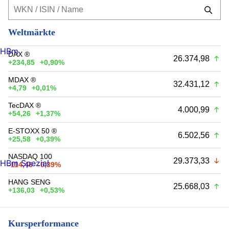
Weltmärkte
HBm
DAX ®
26.374,98
+234,85
+0,90%
MDAX ®
32.431,12
+4,79
+0,01%
TecDAX ®
4.000,99
+54,26
+1,37%
E-STOXX 50 ®
6.502,56
+25,58
+0,39%
NASDAQ 100
29.373,33
HBm Spezial
-114,46
-0,39%
HANG SENG
25.668,03
+136,03
+0,53%
Kursperformance