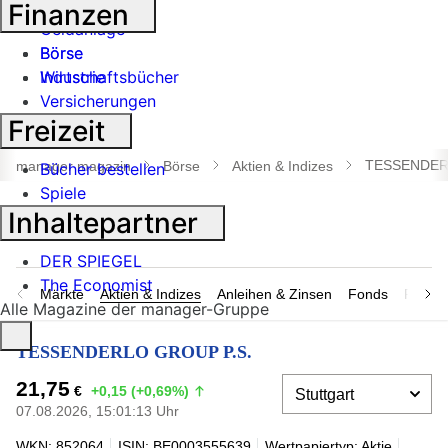
Banken
Finanzen
Geldanlage
Börse
Börse
Industrie
Wirtschaftsbücher
Versicherungen
Freizeit
Suche
öffnen
TESSENDER
manager magazin
Börse
Aktien & Indizes
Bücher bestellen
Spiele
Inhaltepartner
DER SPIEGEL
The Economist
Märkte
Aktien & Indizes
Anleihen & Zinsen
Fonds
Rohsto
Alle Magazine der manager-Gruppe
TESSENDERLO GROUP P.S.
21,75
€
+0,15 (+0,69%)
07.08.2026, 15:01:13 Uhr
WKN: 852064
ISIN: BE0003555639
Wertpapiertyp: Aktie