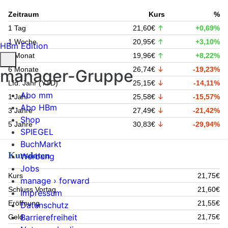
Zeitraum
Kurs
%
1 Tag
21,60€
+0,69%
1 Woche
20,95€
+3,10%
HBm Edition
1 Monat
19,96€
+8,22%
6 Monate
26,74€
-19,23%
manager-Gruppe
Lfd. Jahr (YTD)
25,15€
-14,11%
Abo mm
1 Jahr
25,58€
-15,57%
Abo HBm
3 Jahre
27,49€
-21,42%
Shop
5 Jahre
30,83€
-29,94%
SPIEGEL
BuchMarkt
Kursdaten
Werbung
Jobs
Kurs
21,75€
manage › forward
Schluss Vortag
21,60€
Impressum
Eröffnung
21,55€
Datenschutz
Barrierefreiheit
Geld
21,75€