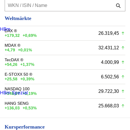
Weltmärkte
HBm
DAX ®
26.319,45
+179,32
+0,69%
MDAX ®
32.431,12
+4,79
+0,01%
TecDAX ®
4.000,99
+54,26
+1,37%
E-STOXX 50 ®
6.502,56
+25,58
+0,39%
NASDAQ 100
29.722,30
HBm Spezial
+348,97
+1,19%
HANG SENG
25.668,03
+136,03
+0,53%
Kursperformance