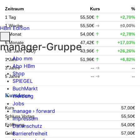
Zeitraum
Kurs
%
1 Tag
55,50€
+2,70%
1 Woche
55,50€
±0,00%
HBm Edition
1 Monat
54,00€
+2,78%
6 Monate
47,42€
+17,03%
manager-Gruppe
Lfd. Jahr (YTD)
43,96€
+26,26%
Abo mm
1 Jahr
51,96€
+6,82%
Abo HBm
3 Jahre
--
--
Shop
5 Jahre
--
--
SPIEGEL
BuchMarkt
Kursdaten
Werbung
Jobs
Kurs
57,00€
manage › forward
Schluss Vortag
55,50€
Impressum
Eröffnung
54,00€
Datenschutz
Barrierefreiheit
Geld
57,00€