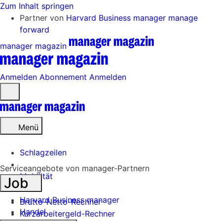
Zum Inhalt springen
Partner von
Harvard Business manager
manage
forward
manager magazin
Anmelden
Abonnement
Anmelden
Menü
öffnen
Menü
Schlagzeilen
Serviceangebote von manager-Partnern
Mobilität
Job
Tech
Harvard Business manager
Brutto-Netto-Rechner
Handel
Kurzarbeitergeld-Rechner