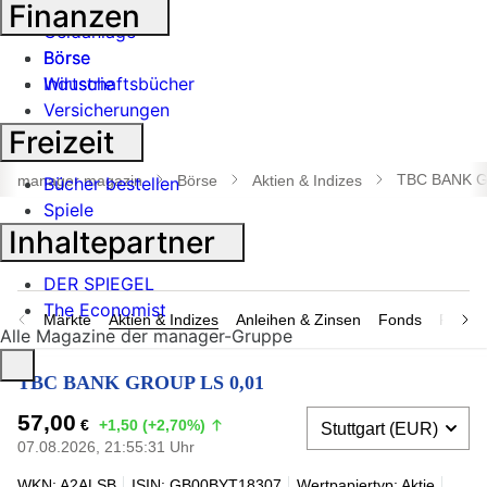
Banken
Finanzen
Geldanlage
Börse
Börse
Industrie
Wirtschaftsbücher
Versicherungen
Freizeit
Suche
öffnen
TBC BANK G
manager magazin
Börse
Aktien & Indizes
Bücher bestellen
Spiele
Inhaltepartner
DER SPIEGEL
The Economist
Märkte
Aktien & Indizes
Anleihen & Zinsen
Fonds
Rohsto
Alle Magazine der manager-Gruppe
TBC BANK GROUP LS 0,01
57,00
€
+1,50 (+2,70%)
07.08.2026, 21:55:31 Uhr
WKN: A2ALSB
ISIN: GB00BYT18307
Wertpapiertyp: Aktie