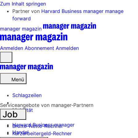
Zum Inhalt springen
Partner von
Harvard Business manager
manage
forward
manager magazin
Anmelden
Abonnement
Anmelden
Menü
öffnen
Menü
Schlagzeilen
Serviceangebote von manager-Partnern
Mobilität
Job
Tech
Harvard Business manager
Brutto-Netto-Rechner
Handel
Kurzarbeitergeld-Rechner