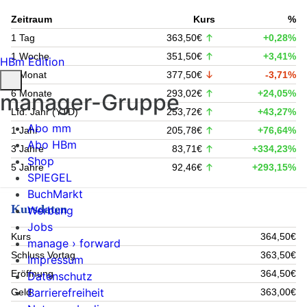
Zeitraum
Kurs
%
1 Tag
363,50€
+0,28%
1 Woche
351,50€
+3,41%
HBm Edition
1 Monat
377,50€
-3,71%
6 Monate
293,02€
+24,05%
manager-Gruppe
Lfd. Jahr (YTD)
253,72€
+43,27%
Abo mm
1 Jahr
205,78€
+76,64%
Abo HBm
3 Jahre
83,71€
+334,23%
Shop
5 Jahre
92,46€
+293,15%
SPIEGEL
BuchMarkt
Kursdaten
Werbung
Jobs
Kurs
364,50€
manage › forward
Schluss Vortag
363,50€
Impressum
Eröffnung
364,50€
Datenschutz
Barrierefreiheit
Geld
363,00€