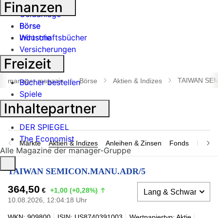
Banken
Finanzen
Geldanlage
Börse
Börse
Industrie
Wirtschaftsbücher
Versicherungen
Freizeit
Suche
öffnen
TAIWAN SE
manager magazin
Börse
Aktien & Indizes
Bücher bestellen
Spiele
Inhaltepartner
DER SPIEGEL
The Economist
Märkte
Aktien & Indizes
Anleihen & Zinsen
Fonds
Rohsto
Alle Magazine der manager-Gruppe
TAIWAN SEMICON.MANU.ADR/5
364,50
€
+1,00 (+0,28%)
10.08.2026, 12:04:18 Uhr
WKN: 909800
ISIN: US8740391003
Wertpapiertyp: Aktie