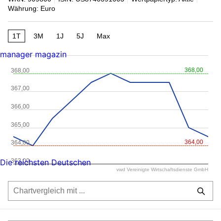
Währung: Euro
1T
3M
1J
5J
Max
manager magazin
368,00
368,00
367,00
366,00
365,00
364,00
364,00
363,00
Die reichsten Deutschen
vwd Vereinigte Wirtschaftsdienste GmbH