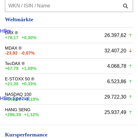
Weltmärkte
HBm
DAX ®
26.397,62
+78,17
+0,30%
MDAX ®
32.407,20
-23,92
-0,07%
TecDAX ®
4.068,78
+67,79
+1,69%
E-STOXX 50 ®
6.523,86
+21,30
+0,33%
NASDAQ 100
29.722,30
HBm Spezial
+348,97
+1,19%
HANG SENG
25.937,49
+286,39
+1,12%
Kursperformance