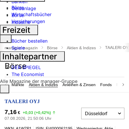
Banken
Börse
Geldanlage
Wirtschaftsbücher
Börse
Versicherungen
Industrie
Freizeit
Suche
Bücher bestellen
öffnen
Spiele
TAALERI OY
manager magazin
Börse
Aktien & Indizes
Inhaltepartner
DER SPIEGEL
The Economist
Alle Magazine der manager-Gruppe
Märkte
Aktien & Indizes
Anleihen & Zinsen
Fonds
Rohsto
TAALERI OYJ
7,16
€
+0,03 (+0,42%)
07.08.2026, 21:50:06 Uhr
WKN: A1W7P1
ISIN: FI4000062195
Wertpapiertyp: Aktie