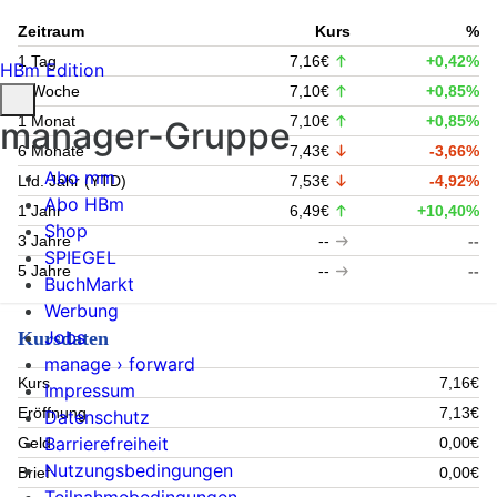
Zeitraum
Kurs
%
1 Tag
7,16€
+0,42%
HBm Edition
1 Woche
7,10€
+0,85%
1 Monat
7,10€
+0,85%
manager-Gruppe
6 Monate
7,43€
-3,66%
Abo mm
Lfd. Jahr (YTD)
7,53€
-4,92%
Abo HBm
1 Jahr
6,49€
+10,40%
Shop
3 Jahre
--
--
SPIEGEL
5 Jahre
--
--
BuchMarkt
Werbung
Jobs
Kursdaten
manage › forward
Kurs
7,16€
Impressum
Eröffnung
7,13€
Datenschutz
Barrierefreiheit
Geld
0,00€
Nutzungsbedingungen
Brief
0,00€