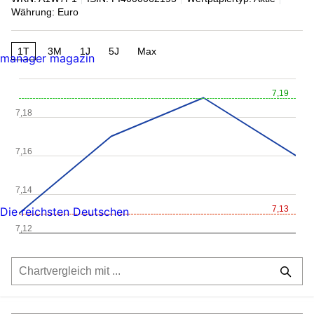
Währung: Euro
1T
3M
1J
5J
Max
manager magazin
7,19
7,18
7,16
7,14
7,13
Die reichsten Deutschen
7,12