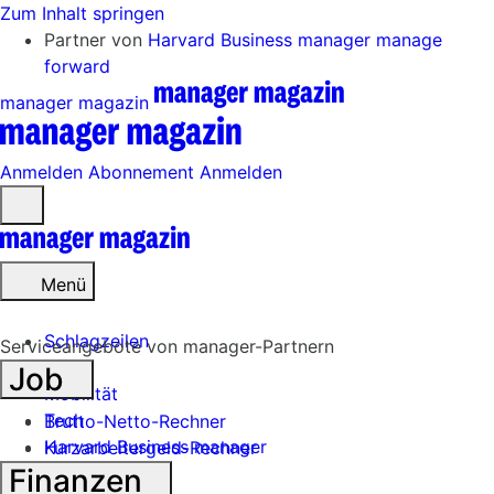
Zum Inhalt springen
Partner von
Harvard Business manager
manage
forward
manager magazin
Anmelden
Abonnement
Anmelden
Menü
öffnen
Menü
Schlagzeilen
Serviceangebote von manager-Partnern
Job
Mobilität
Tech
Brutto-Netto-Rechner
Harvard Business manager
Kurzarbeitergeld-Rechner
Finanzen
Handel