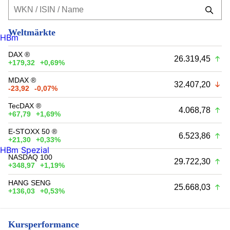
Weltmärkte
HBm
DAX ®
26.319,45
+179,32
+0,69%
MDAX ®
32.407,20
-23,92
-0,07%
TecDAX ®
4.068,78
+67,79
+1,69%
E-STOXX 50 ®
6.523,86
+21,30
+0,33%
HBm Spezial
NASDAQ 100
29.722,30
+348,97
+1,19%
HANG SENG
25.668,03
+136,03
+0,53%
Kursperformance