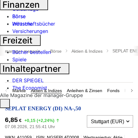
Banken
Finanzen
Geldanlage
Börse
Börse
Industrie
Wirtschaftsbücher
Versicherungen
Freizeit
Suche
öffnen
SEPLAT ENE
manager magazin
Börse
Aktien & Indizes
Bücher bestellen
Spiele
Inhaltepartner
DER SPIEGEL
The Economist
Märkte
Aktien & Indizes
Anleihen & Zinsen
Fonds
Rohsto
Alle Magazine der manager-Gruppe
SEPLAT ENERGY (DI) NA-,50
6,85
€
+0,15 (+2,24%)
07.08.2026, 21:55:41 Uhr
WKN: A11059
ISIN: NGSEPLAT0008
Wertpapiertyp: Aktie