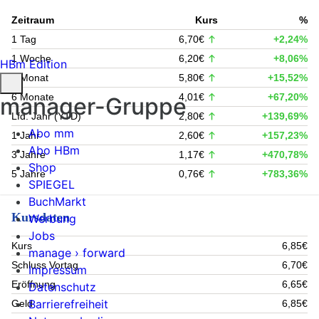
Zeitraum
Kurs
%
1 Tag
6,70€
+2,24%
1 Woche
6,20€
+8,06%
HBm Edition
1 Monat
5,80€
+15,52%
6 Monate
4,01€
+67,20%
manager-Gruppe
Lfd. Jahr (YTD)
2,80€
+139,69%
Abo mm
1 Jahr
2,60€
+157,23%
Abo HBm
3 Jahre
1,17€
+470,78%
Shop
5 Jahre
0,76€
+783,36%
SPIEGEL
BuchMarkt
Kursdaten
Werbung
Jobs
Kurs
6,85€
manage › forward
Schluss Vortag
6,70€
Impressum
Eröffnung
6,65€
Datenschutz
Barrierefreiheit
Geld
6,85€