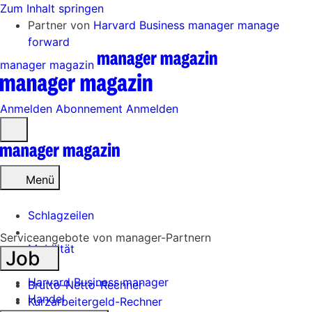
Zum Inhalt springen
Partner von
Harvard Business manager
manage
forward
manager magazin
Anmelden
Abonnement
Anmelden
Menü
öffnen
Menü
Schlagzeilen
Serviceangebote von manager-Partnern
Mobilität
Job
Tech
Harvard Business manager
Brutto-Netto-Rechner
Handel
Kurzarbeitergeld-Rechner