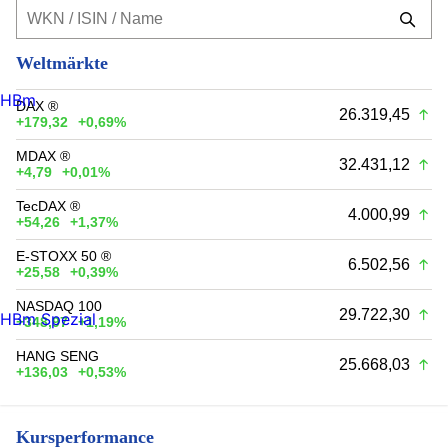
Weltmärkte
HBm
DAX ®
26.319,45
+179,32
+0,69%
MDAX ®
32.431,12
+4,79
+0,01%
TecDAX ®
4.000,99
+54,26
+1,37%
E-STOXX 50 ®
6.502,56
+25,58
+0,39%
NASDAQ 100
29.722,30
HBm Spezial
+348,97
+1,19%
HANG SENG
25.668,03
+136,03
+0,53%
Kursperformance