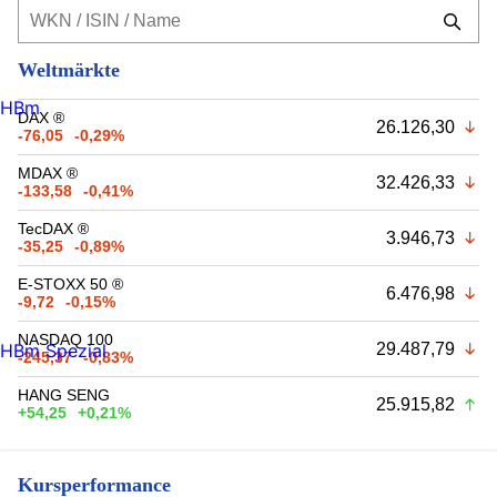
Weltmärkte
HBm
DAX ®
26.126,30
-76,05
-0,29%
MDAX ®
32.426,33
-133,58
-0,41%
TecDAX ®
3.946,73
-35,25
-0,89%
E-STOXX 50 ®
6.476,98
-9,72
-0,15%
NASDAQ 100
29.487,79
HBm Spezial
-245,37
-0,83%
HANG SENG
25.915,82
+54,25
+0,21%
Kursperformance