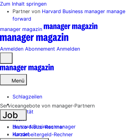
Zum Inhalt springen
Partner von
Harvard Business manager
manage
forward
manager magazin
Anmelden
Abonnement
Anmelden
Menü
öffnen
Menü
Schlagzeilen
Serviceangebote von manager-Partnern
Mobilität
Job
Tech
Harvard Business manager
Brutto-Netto-Rechner
Handel
Kurzarbeitergeld-Rechner