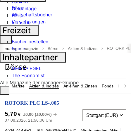
Banken
Börse
Geldanlage
Wirtschaftsbücher
Börse
Versicherungen
Industrie
Freizeit
Suche
Bücher bestellen
öffnen
Spiele
ROTORK PLC
manager magazin
Börse
Aktien & Indizes
Inhaltepartner
DER SPIEGEL
The Economist
Alle Magazine der manager-Gruppe
Märkte
Aktien & Indizes
Anleihen & Zinsen
Fonds
Rohsto
ROTORK PLC LS-,005
5,70
€
±0,00 (±0,00%)
07.08.2026, 21:56:06 Uhr
WKN: A14RF2
ISIN: GB00BVFNZH21
Wertpapiertyp: Aktie