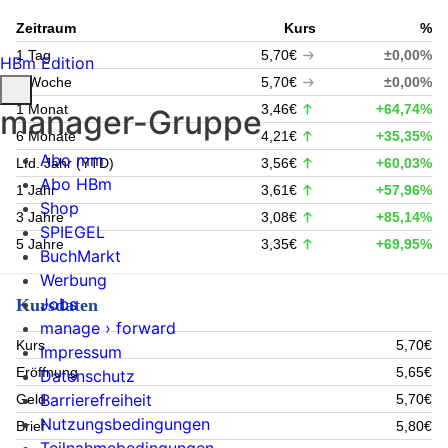
Zeitraum
Kurs
%
1 Tag
5,70€
±0,00%
HBm Edition
1 Woche
5,70€
±0,00%
1 Monat
3,46€
+64,74%
manager-Gruppe
6 Monate
4,21€
+35,35%
Abo mm
Lfd. Jahr (YTD)
3,56€
+60,03%
Abo HBm
1 Jahr
3,61€
+57,96%
Shop
3 Jahre
3,08€
+85,14%
SPIEGEL
5 Jahre
3,35€
+69,95%
BuchMarkt
Werbung
Jobs
Kursdaten
manage › forward
Kurs
5,70€
Impressum
Eröffnung
5,65€
Datenschutz
Barrierefreiheit
Geld
5,70€
Nutzungsbedingungen
Brief
5,80€