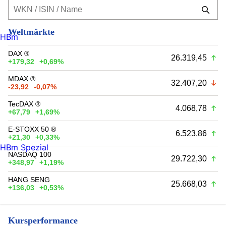
Weltmärkte
HBm
DAX ®
26.319,45
+179,32
+0,69%
MDAX ®
32.407,20
-23,92
-0,07%
TecDAX ®
4.068,78
+67,79
+1,69%
E-STOXX 50 ®
6.523,86
+21,30
+0,33%
HBm Spezial
NASDAQ 100
29.722,30
+348,97
+1,19%
HANG SENG
25.668,03
+136,03
+0,53%
Kursperformance