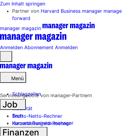
Zum Inhalt springen
Partner von
Harvard Business manager
manage
forward
manager magazin
Anmelden
Abonnement
Anmelden
Menü
öffnen
Menü
Schlagzeilen
Serviceangebote von manager-Partnern
Job
Mobilität
Tech
Brutto-Netto-Rechner
Harvard Business manager
Kurzarbeitergeld-Rechner
Finanzen
Handel