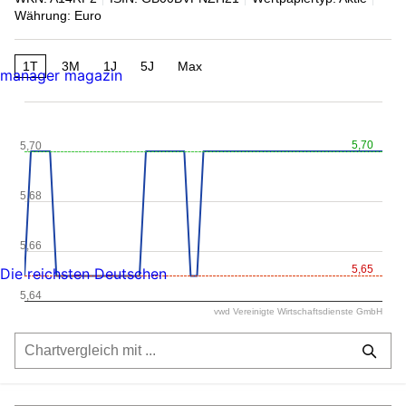
Währung: Euro
1T
3M
1J
5J
Max
manager magazin
5,70
5,70
5,68
5,66
5,65
Die reichsten Deutschen
5,64
vwd Vereinigte Wirtschaftsdienste GmbH