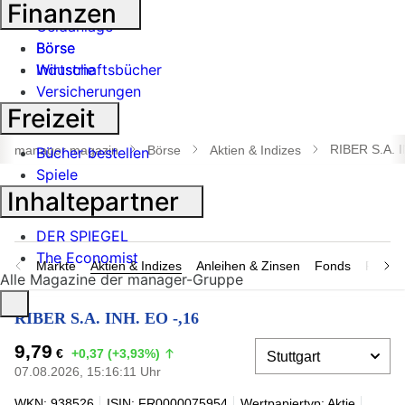
Banken
Finanzen
Geldanlage
Börse
Börse
Industrie
Wirtschaftsbücher
Versicherungen
Freizeit
Suche
öffnen
RIBER S.A. I
manager magazin
Börse
Aktien & Indizes
Bücher bestellen
Spiele
Inhaltepartner
DER SPIEGEL
The Economist
Märkte
Aktien & Indizes
Anleihen & Zinsen
Fonds
Rohsto
Alle Magazine der manager-Gruppe
RIBER S.A. INH. EO -,16
9,79
€
+0,37 (+3,93%)
07.08.2026, 15:16:11 Uhr
WKN: 938526
ISIN: FR0000075954
Wertpapiertyp: Aktie