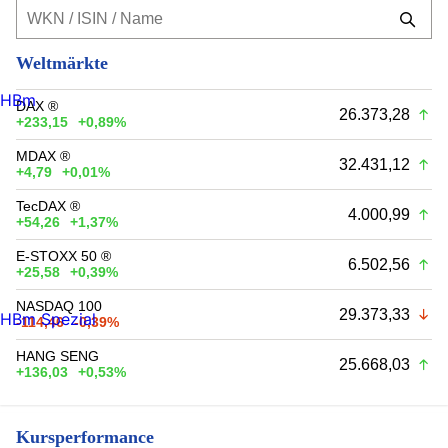
Weltmärkte
HBm
DAX ®
26.373,28
+233,15
+0,89%
MDAX ®
32.431,12
+4,79
+0,01%
TecDAX ®
4.000,99
+54,26
+1,37%
E-STOXX 50 ®
6.502,56
+25,58
+0,39%
NASDAQ 100
29.373,33
HBm Spezial
-114,46
-0,39%
HANG SENG
25.668,03
+136,03
+0,53%
Kursperformance