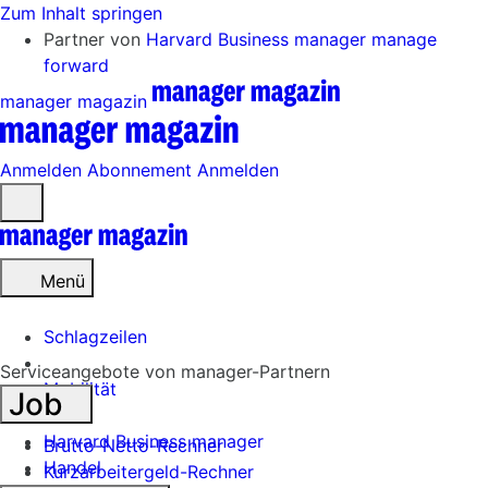
Zum Inhalt springen
Partner von
Harvard Business manager
manage
forward
manager magazin
Anmelden
Abonnement
Anmelden
Menü
öffnen
Menü
Schlagzeilen
Serviceangebote von manager-Partnern
Mobilität
Job
Tech
Harvard Business manager
Brutto-Netto-Rechner
Handel
Kurzarbeitergeld-Rechner