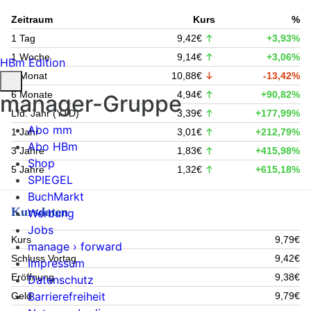
Zeitraum
Kurs
%
1 Tag
9,42€
+3,93%
1 Woche
9,14€
+3,06%
HBm Edition
1 Monat
10,88€
-13,42%
6 Monate
4,94€
+90,82%
manager-Gruppe
Lfd. Jahr (YTD)
3,39€
+177,99%
Abo mm
1 Jahr
3,01€
+212,79%
Abo HBm
3 Jahre
1,83€
+415,98%
Shop
5 Jahre
1,32€
+615,18%
SPIEGEL
BuchMarkt
Kursdaten
Werbung
Jobs
Kurs
9,79€
manage › forward
Schluss Vortag
9,42€
Impressum
Eröffnung
9,38€
Datenschutz
Barrierefreiheit
Geld
9,79€