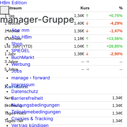
HBm Edition
Zeitraum
Kurs
%
1 Tag
1,34€
+0,75%
manager-Gruppe
1 Woche
1,40€
-4,29%
Abo mm
1 Monat
1,36€
-1,47%
Abo HBm
6 Monate
1,18€
+13,56%
Shop
Lfd. Jahr (YTD)
1,04€
+28,85%
SPIEGEL
1 Jahr
1,38€
-2,90%
BuchMarkt
3 Jahre
--
--
Werbung
5 Jahre
--
--
Jobs
manage › forward
Impressum
Kursdaten
Datenschutz
Barrierefreiheit
Kurs
1,34€
Nutzungsbedingungen
Eröffnung
1,34€
Teilnahmebedingungen
Tages-Hoch
1,34€
Cookies & Tracking
Tages-Tief
1,34€
Vertrag kündigen