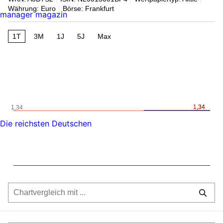
Währung: Euro
Börse: Frankfurt
manager magazin
1T
3M
1J
5J
Max
1,34
1,34
1,34
Die reichsten Deutschen