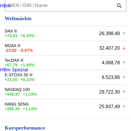
HBm
Weltmärkte
DAX ®
26.398,48
+79,03
+0,30%
MDAX ®
32.407,20
-23,92
-0,07%
TecDAX ®
4.068,78
+67,79
+1,69%
HBm Spezial
E-STOXX 50 ®
6.523,86
+21,30
+0,33%
NASDAQ 100
29.722,30
+348,97
+1,19%
HANG SENG
25.937,49
+286,39
+1,12%
Kursperformance