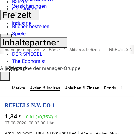
Banken
Versicherungen
Geldanlage
Freizeit
Börse
Industrie
Bücher bestellen
Spiele
Suche
Inhaltepartner
öffnen
REFUELS N.
manager magazin
Börse
Aktien & Indizes
DER SPIEGEL
The Economist
Alle Magazine der manager-Gruppe
Märkte
Aktien & Indizes
Anleihen & Zinsen
Fonds
Rohsto
REFUELS N.V. EO 1
1,34
€
+0,01 (+0,75%)
07.08.2026, 08:03:00 Uhr
WKN: A3D7S2
ISIN: NL0015001BF4
Wertpapiertyp: Aktie