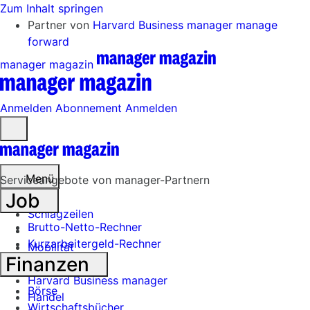
Zum Inhalt springen
Partner von
Harvard Business manager
manage
forward
manager magazin
Anmelden
Abonnement
Anmelden
Menü
öffnen
Menü
Serviceangebote von manager-Partnern
Job
Schlagzeilen
Brutto-Netto-Rechner
Kurzarbeitergeld-Rechner
Mobilität
Finanzen
Tech
Harvard Business manager
Börse
Handel
Wirtschaftsbücher