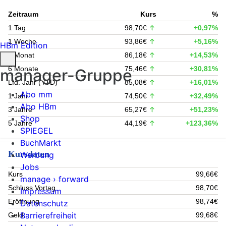
Zeitraum
Kurs
%
1 Tag
98,70€
+0,97%
1 Woche
93,86€
+5,16%
HBm Edition
1 Monat
86,18€
+14,53%
6 Monate
75,46€
+30,81%
manager-Gruppe
Lfd. Jahr (YTD)
85,08€
+16,01%
Abo mm
1 Jahr
74,50€
+32,49%
Abo HBm
3 Jahre
65,27€
+51,23%
Shop
5 Jahre
44,19€
+123,36%
SPIEGEL
BuchMarkt
Kursdaten
Werbung
Jobs
Kurs
99,66€
manage › forward
Schluss Vortag
98,70€
Impressum
Eröffnung
98,74€
Datenschutz
Barrierefreiheit
Geld
99,68€