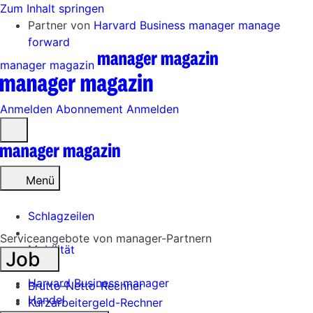
Zum Inhalt springen
Partner von
Harvard Business manager
manage
forward
manager magazin
Anmelden
Abonnement
Anmelden
Menü
öffnen
Menü
Schlagzeilen
Serviceangebote von manager-Partnern
Mobilität
Job
Tech
Harvard Business manager
Brutto-Netto-Rechner
Handel
Kurzarbeitergeld-Rechner