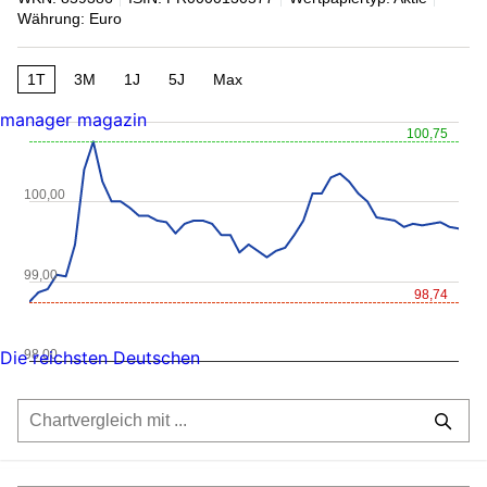
Währung: Euro
1T
3M
1J
5J
Max
manager magazin
100,75
100,00
99,00
98,74
98,00
Die reichsten Deutschen