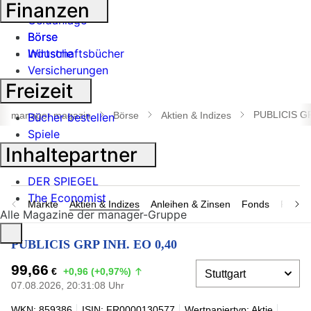
Banken
Finanzen
Geldanlage
Börse
Börse
Industrie
Wirtschaftsbücher
Versicherungen
Freizeit
Suche
öffnen
PUBLICIS GR
manager magazin
Börse
Aktien & Indizes
Bücher bestellen
Spiele
Inhaltepartner
DER SPIEGEL
The Economist
Märkte
Aktien & Indizes
Anleihen & Zinsen
Fonds
Rohsto
Alle Magazine der manager-Gruppe
PUBLICIS GRP INH. EO 0,40
99,66
€
+0,96 (+0,97%)
07.08.2026, 20:31:08 Uhr
WKN: 859386
ISIN: FR0000130577
Wertpapiertyp: Aktie