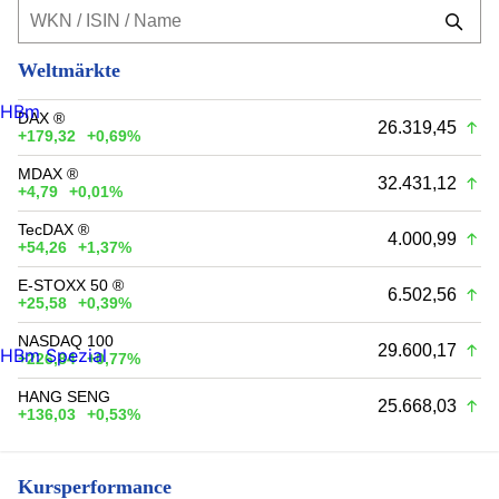
Weltmärkte
HBm
DAX ®
26.319,45
+179,32
+0,69%
MDAX ®
32.431,12
+4,79
+0,01%
TecDAX ®
4.000,99
+54,26
+1,37%
E-STOXX 50 ®
6.502,56
+25,58
+0,39%
NASDAQ 100
29.600,17
HBm Spezial
+226,84
+0,77%
HANG SENG
25.668,03
+136,03
+0,53%
Kursperformance