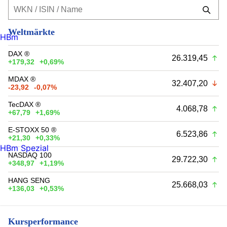
Weltmärkte
HBm
DAX ®
26.319,45
+179,32
+0,69%
MDAX ®
32.407,20
-23,92
-0,07%
TecDAX ®
4.068,78
+67,79
+1,69%
E-STOXX 50 ®
6.523,86
+21,30
+0,33%
HBm Spezial
NASDAQ 100
29.722,30
+348,97
+1,19%
HANG SENG
25.668,03
+136,03
+0,53%
Kursperformance