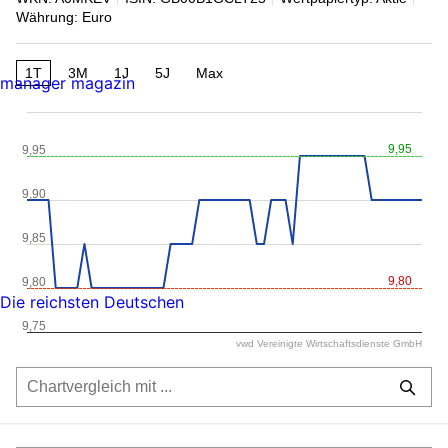
Währung: Euro
1T
3M
1J
5J
Max
manager magazin
9,95
9,95
9,90
9,85
9,80
9,80
Die reichsten Deutschen
9,75
vwd Vereinigte Wirtschaftsdienste GmbH