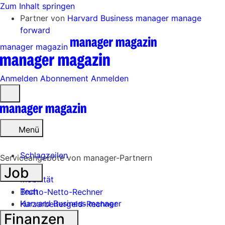
Zum Inhalt springen
Partner von
Harvard Business manager
manage
forward
manager magazin
Anmelden
Abonnement
Anmelden
Menü
öffnen
Menü
Schlagzeilen
Serviceangebote von manager-Partnern
Job
Mobilität
Tech
Brutto-Netto-Rechner
Harvard Business manager
Kurzarbeitergeld-Rechner
Finanzen
Handel