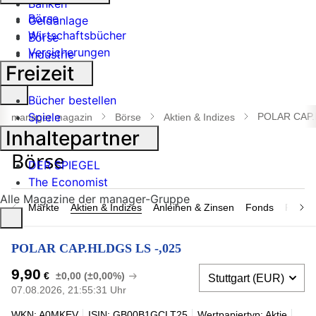
Banken
Börse
Geldanlage
Wirtschaftsbücher
Börse
Versicherungen
Industrie
Freizeit
Suche
Bücher bestellen
öffnen
Spiele
POLAR CAP.
manager magazin
Börse
Aktien & Indizes
Inhaltepartner
DER SPIEGEL
The Economist
Alle Magazine der manager-Gruppe
Märkte
Aktien & Indizes
Anleihen & Zinsen
Fonds
Rohsto
POLAR CAP.HLDGS LS -,025
9,90
€
±0,00 (±0,00%)
07.08.2026, 21:55:31 Uhr
WKN: A0MKEV
ISIN: GB00B1GCLT25
Wertpapiertyp: Aktie