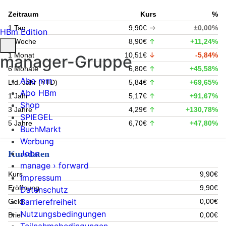
Zeitraum
Kurs
%
1 Tag
9,90€
±0,00%
HBm Edition
1 Woche
8,90€
+11,24%
1 Monat
10,51€
-5,84%
manager-Gruppe
6 Monate
6,80€
+45,58%
Abo mm
Lfd. Jahr (YTD)
5,84€
+69,65%
Abo HBm
1 Jahr
5,17€
+91,67%
Shop
3 Jahre
4,29€
+130,78%
SPIEGEL
5 Jahre
6,70€
+47,80%
BuchMarkt
Werbung
Jobs
Kursdaten
manage › forward
Kurs
9,90€
Impressum
Eröffnung
9,90€
Datenschutz
Barrierefreiheit
Geld
0,00€
Nutzungsbedingungen
Brief
0,00€