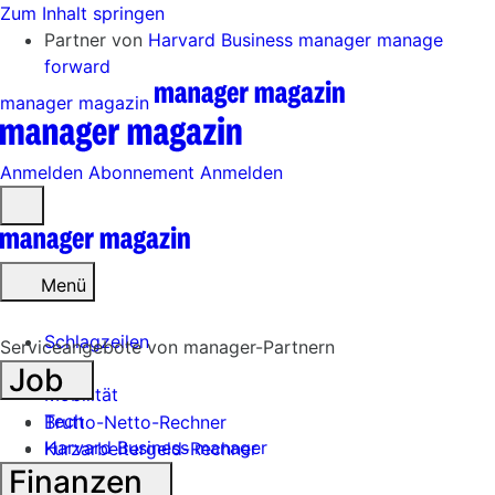
Zum Inhalt springen
Partner von
Harvard Business manager
manage
forward
manager magazin
Anmelden
Abonnement
Anmelden
Menü
öffnen
Menü
Schlagzeilen
Serviceangebote von manager-Partnern
Job
Mobilität
Tech
Brutto-Netto-Rechner
Harvard Business manager
Kurzarbeitergeld-Rechner
Finanzen
Handel