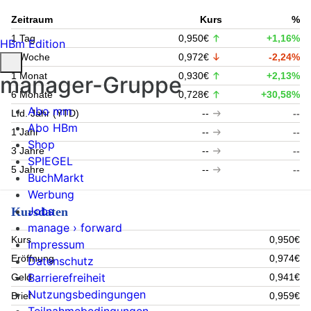
Zeitraum
Kurs
%
1 Tag
0,950€
+1,16%
HBm Edition
1 Woche
0,972€
-2,24%
1 Monat
0,930€
+2,13%
manager-Gruppe
6 Monate
0,728€
+30,58%
Abo mm
Lfd. Jahr (YTD)
--
--
Abo HBm
1 Jahr
--
--
Shop
3 Jahre
--
--
SPIEGEL
5 Jahre
--
--
BuchMarkt
Werbung
Jobs
Kursdaten
manage › forward
Kurs
0,950€
Impressum
Eröffnung
0,974€
Datenschutz
Barrierefreiheit
Geld
0,941€
Nutzungsbedingungen
Brief
0,959€