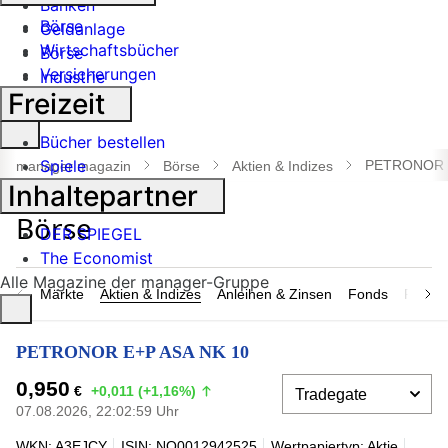
Banken
Börse
Geldanlage
Wirtschaftsbücher
Börse
Versicherungen
Industrie
Freizeit
Suche
Bücher bestellen
öffnen
Spiele
PETRONOR E
manager magazin
Börse
Aktien & Indizes
Inhaltepartner
DER SPIEGEL
The Economist
Alle Magazine der manager-Gruppe
Märkte
Aktien & Indizes
Anleihen & Zinsen
Fonds
Rohsto
PETRONOR E+P ASA NK 10
0,950
€
+0,011 (+1,16%)
07.08.2026, 22:02:59 Uhr
WKN: A3EJCY
ISIN: NO0012942525
Wertpapiertyp: Aktie