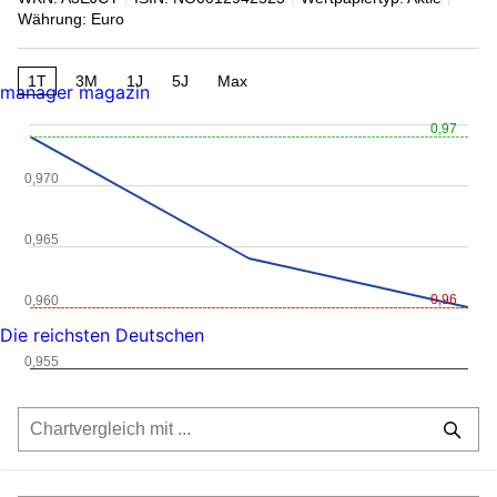
Währung: Euro
1T
3M
1J
5J
Max
manager magazin
0,97
0,970
0,965
0,96
0,960
Die reichsten Deutschen
0,955