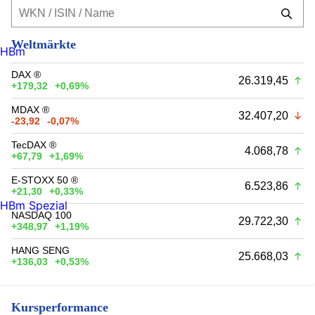
Weltmärkte
HBm
DAX ®
26.319,45
+179,32
+0,69%
MDAX ®
32.407,20
-23,92
-0,07%
TecDAX ®
4.068,78
+67,79
+1,69%
E-STOXX 50 ®
6.523,86
+21,30
+0,33%
HBm Spezial
NASDAQ 100
29.722,30
+348,97
+1,19%
HANG SENG
25.668,03
+136,03
+0,53%
Kursperformance