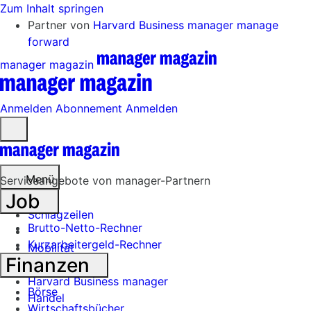
Zum Inhalt springen
Partner von
Harvard Business manager
manage
forward
manager magazin
Anmelden
Abonnement
Anmelden
Menü
öffnen
Menü
Serviceangebote von manager-Partnern
Job
Schlagzeilen
Brutto-Netto-Rechner
Kurzarbeitergeld-Rechner
Mobilität
Finanzen
Tech
Harvard Business manager
Börse
Handel
Wirtschaftsbücher