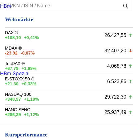
HBm
Weltmärkte
DAX ®
26.427,55
+108,10
+0,41%
MDAX ®
32.407,20
-23,92
-0,07%
TecDAX ®
4.068,78
+67,79
+1,69%
HBm Spezial
E-STOXX 50 ®
6.523,86
+21,30
+0,33%
NASDAQ 100
29.722,30
+348,97
+1,19%
HANG SENG
25.937,49
+286,39
+1,12%
Kursperformance