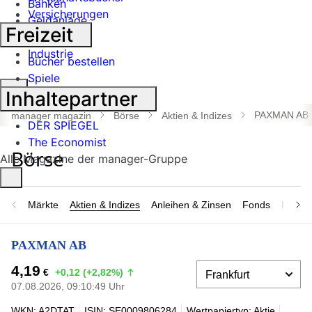
Banken
Versicherungen
Geldanlage
Freizeit
Börse
Industrie
Bücher bestellen
Spiele
Suche
Inhaltepartner
öffnen
PAXMAN AB
manager magazin
Börse
Aktien & Indizes
DER SPIEGEL
The Economist
Alle Magazine der manager-Gruppe
Märkte
Aktien & Indizes
Anleihen & Zinsen
Fonds
Rohsto
PAXMAN AB
4,19
€
+0,12 (+2,82%)
07.08.2026, 09:10:49 Uhr
WKN: A2DTAT
ISIN: SE0009806284
Wertpapiertyp: Aktie