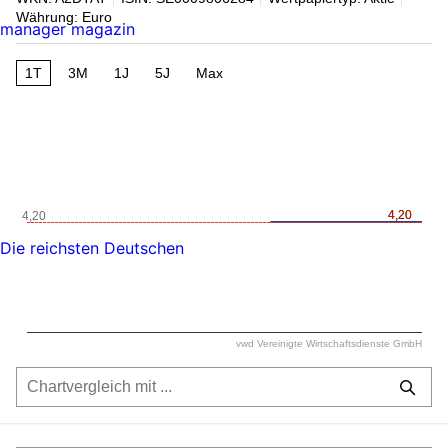
Währung: Euro
manager magazin
1T
3M
1J
5J
Max
4,20
4,20
4,20
Die reichsten Deutschen
vwd Vereinigte Wirtschaftsdienste GmbH