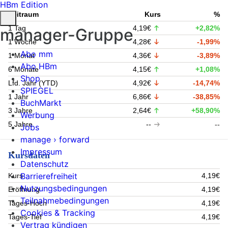
HBm Edition
Zeitraum
Kurs
%
1 Tag
4,19€
+2,82%
manager-Gruppe
1 Woche
4,28€
-1,99%
Abo mm
1 Monat
4,36€
-3,89%
Abo HBm
6 Monate
4,15€
+1,08%
Shop
Lfd. Jahr (YTD)
4,92€
-14,74%
SPIEGEL
1 Jahr
6,86€
-38,85%
BuchMarkt
3 Jahre
2,64€
+58,90%
Werbung
5 Jahre
--
--
Jobs
manage › forward
Impressum
Kursdaten
Datenschutz
Barrierefreiheit
Kurs
4,19€
Nutzungsbedingungen
Eröffnung
4,19€
Teilnahmebedingungen
Tages-Hoch
4,19€
Cookies & Tracking
Tages-Tief
4,19€
Vertrag kündigen