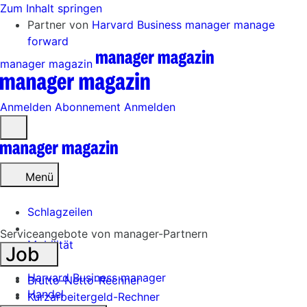
Zum Inhalt springen
Partner von
Harvard Business manager
manage
forward
manager magazin
Anmelden
Abonnement
Anmelden
Menü
öffnen
Menü
Schlagzeilen
Serviceangebote von manager-Partnern
Mobilität
Job
Tech
Harvard Business manager
Brutto-Netto-Rechner
Handel
Kurzarbeitergeld-Rechner