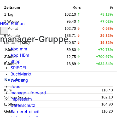
Zeitraum
Kurs
%
1 Tag
102,10
+8,13%
1 Woche
95,40
+7,02%
HBm Edition
1 Monat
102,70
-0,58%
6 Monate
136,71
-25,32%
manager-Gruppe
Lfd. Jahr (YTD)
120,57
-15,32%
Abo mm
1 Jahr
59,80
+70,73%
Abo HBm
3 Jahre
12,75
+700,97%
Shop
5 Jahre
13,89
+634,84%
SPIEGEL
BuchMarkt
Kursdaten
Werbung
Jobs
Kurs
110,40
manage › forward
Schluss Vortag
102,10
Impressum
Eröffnung
104,90
Datenschutz
Barrierefreiheit
Geld
110,20