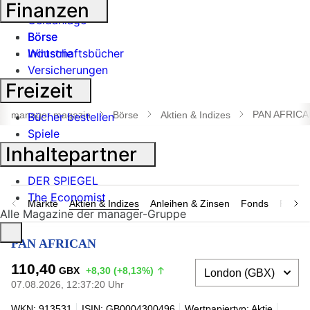
Banken
Finanzen
Geldanlage
Börse
Börse
Industrie
Wirtschaftsbücher
Versicherungen
Freizeit
Suche
öffnen
PAN AFRICA
manager magazin
Börse
Aktien & Indizes
Bücher bestellen
Spiele
Inhaltepartner
DER SPIEGEL
The Economist
Märkte
Aktien & Indizes
Anleihen & Zinsen
Fonds
Rohsto
Alle Magazine der manager-Gruppe
PAN AFRICAN
110,40
GBX
+8,30 (+8,13%)
07.08.2026, 12:37:20 Uhr
WKN: 913531
ISIN: GB0004300496
Wertpapiertyp: Aktie