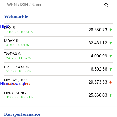
Weltmärkte
HBm
DAX ®
26.350,73
+210,60
+0,81%
MDAX ®
32.431,12
+4,79
+0,01%
TecDAX ®
4.000,99
+54,26
+1,37%
E-STOXX 50 ®
6.502,56
+25,58
+0,39%
NASDAQ 100
29.373,33
HBm Spezial
-114,46
-0,39%
HANG SENG
25.668,03
+136,03
+0,53%
Kursperformance