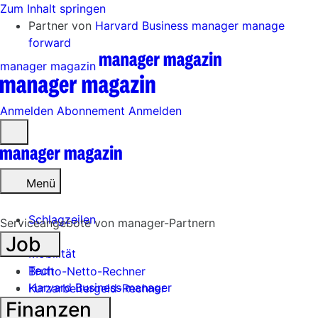
Zum Inhalt springen
Partner von
Harvard Business manager
manage
forward
manager magazin
Anmelden
Abonnement
Anmelden
Menü
öffnen
Menü
Schlagzeilen
Serviceangebote von manager-Partnern
Job
Mobilität
Tech
Brutto-Netto-Rechner
Harvard Business manager
Kurzarbeitergeld-Rechner
Finanzen
Handel