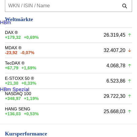
Weltmärkte
HBm
DAX ®
26.319,45
+179,32
+0,69%
MDAX ®
32.407,20
-23,92
-0,07%
TecDAX ®
4.068,78
+67,79
+1,69%
E-STOXX 50 ®
6.523,86
+21,30
+0,33%
HBm Spezial
NASDAQ 100
29.722,30
+348,97
+1,19%
HANG SENG
25.668,03
+136,03
+0,53%
Kursperformance