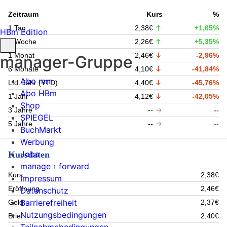
Zeitraum
Kurs
%
1 Tag
2,38€
+1,65%
HBm Edition
1 Woche
2,26€
+5,35%
1 Monat
2,46€
-2,96%
manager-Gruppe
6 Monate
4,10€
-41,84%
Abo mm
Lfd. Jahr (YTD)
4,40€
-45,76%
Abo HBm
1 Jahr
4,12€
-42,05%
Shop
3 Jahre
--
--
SPIEGEL
5 Jahre
--
--
BuchMarkt
Werbung
Jobs
Kursdaten
manage › forward
Kurs
2,38€
Impressum
Eröffnung
2,46€
Datenschutz
Barrierefreiheit
Geld
2,37€
Nutzungsbedingungen
Brief
2,40€