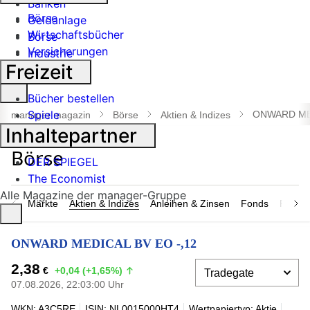
Banken
Börse
Geldanlage
Wirtschaftsbücher
Börse
Versicherungen
Industrie
Freizeit
Suche
Bücher bestellen
öffnen
Spiele
ONWARD MED
manager magazin
Börse
Aktien & Indizes
Inhaltepartner
DER SPIEGEL
The Economist
Alle Magazine der manager-Gruppe
Märkte
Aktien & Indizes
Anleihen & Zinsen
Fonds
Rohsto
ONWARD MEDICAL BV EO -,12
2,38
€
+0,04 (+1,65%)
07.08.2026, 22:03:00 Uhr
WKN: A3C5RE
ISIN: NL0015000HT4
Wertpapiertyp: Aktie