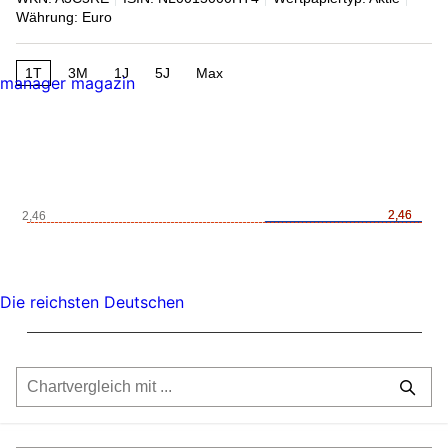
Währung: Euro
1T
3M
1J
5J
Max
manager magazin
2,46
2,46
2,46
Die reichsten Deutschen