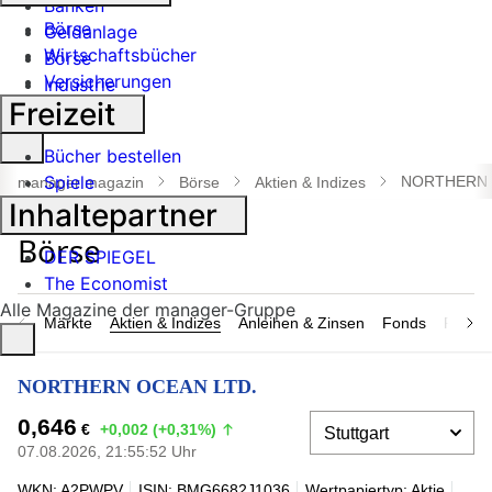
Banken
Börse
Geldanlage
Wirtschaftsbücher
Börse
Versicherungen
Industrie
Freizeit
Suche
Bücher bestellen
öffnen
Spiele
NORTHERN 
manager magazin
Börse
Aktien & Indizes
Inhaltepartner
DER SPIEGEL
The Economist
Alle Magazine der manager-Gruppe
Märkte
Aktien & Indizes
Anleihen & Zinsen
Fonds
Rohsto
NORTHERN OCEAN LTD.
0,646
€
+0,002 (+0,31%)
07.08.2026, 21:55:52 Uhr
WKN: A2PWPV
ISIN: BMG6682J1036
Wertpapiertyp: Aktie