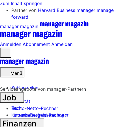
Zum Inhalt springen
Partner von
Harvard Business manager
manage
forward
manager magazin
Anmelden
Abonnement
Anmelden
Menü
öffnen
Menü
Schlagzeilen
Serviceangebote von manager-Partnern
Job
Mobilität
Tech
Brutto-Netto-Rechner
Harvard Business manager
Kurzarbeitergeld-Rechner
Finanzen
Handel