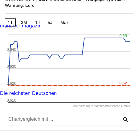
Währung: Euro
1T
3M
1J
5J
Max
manager magazin
0,65
0,640
0,630
0,62
0,620
Die reichsten Deutschen
0,610
vwd Vereinigte Wirtschaftsdienste GmbH