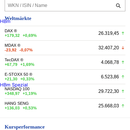
Weltmärkte
HBm
DAX ®
26.319,45
+179,32
+0,69%
MDAX ®
32.407,20
-23,92
-0,07%
TecDAX ®
4.068,78
+67,79
+1,69%
E-STOXX 50 ®
6.523,86
+21,30
+0,33%
HBm Spezial
NASDAQ 100
29.722,30
+348,97
+1,19%
HANG SENG
25.668,03
+136,03
+0,53%
Kursperformance