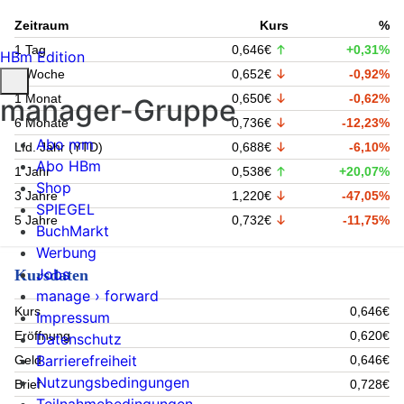
Zeitraum
Kurs
%
1 Tag
0,646€
+0,31%
HBm Edition
1 Woche
0,652€
-0,92%
1 Monat
0,650€
-0,62%
manager-Gruppe
6 Monate
0,736€
-12,23%
Abo mm
Lfd. Jahr (YTD)
0,688€
-6,10%
Abo HBm
1 Jahr
0,538€
+20,07%
Shop
3 Jahre
1,220€
-47,05%
SPIEGEL
5 Jahre
0,732€
-11,75%
BuchMarkt
Werbung
Jobs
Kursdaten
manage › forward
Kurs
0,646€
Impressum
Eröffnung
0,620€
Datenschutz
Barrierefreiheit
Geld
0,646€
Nutzungsbedingungen
Brief
0,728€