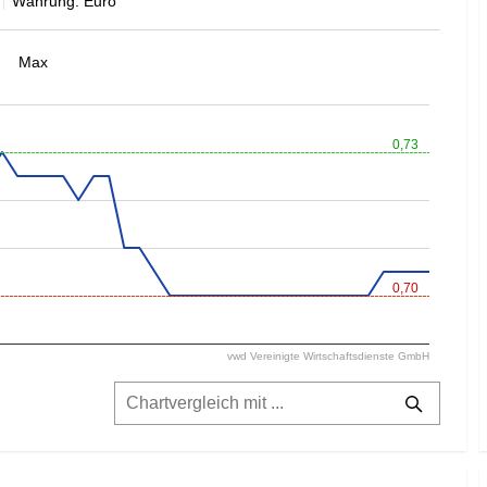
Währung: Euro
Max
0,73
0,70
vwd Vereinigte Wirtschaftsdienste GmbH