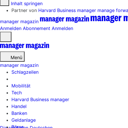
Zum Inhalt springen
Partner von
Harvard Business manager
manage forw
manager magazin
Anmelden
Abonnement
Anmelden
Menü
öffnen
Menü
manager magazin
Schlagzeilen
Mobilität
Tech
Harvard Business manager
Handel
Banken
Geldanlage
Börse
Die reichsten Deutschen