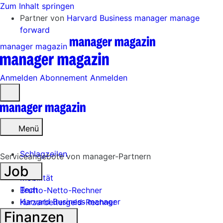
Zum Inhalt springen
Partner von
Harvard Business manager
manage
forward
manager magazin
Anmelden
Abonnement
Anmelden
Menü
öffnen
Menü
Schlagzeilen
Serviceangebote von manager-Partnern
Job
Mobilität
Tech
Brutto-Netto-Rechner
Harvard Business manager
Kurzarbeitergeld-Rechner
Finanzen
Handel