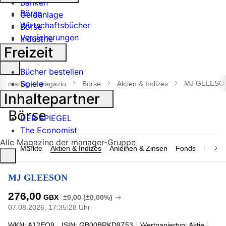
Banken
Börse
Geldanlage
Wirtschaftsbücher
Börse
Versicherungen
Industrie
Freizeit
Suche
Bücher bestellen
öffnen
Spiele
MJ GLEESO
manager magazin
Börse
Aktien & Indizes
Inhaltepartner
DER SPIEGEL
The Economist
Alle Magazine der manager-Gruppe
Märkte
Aktien & Indizes
Anleihen & Zinsen
Fonds
Rohsto
MJ GLEESON
276,00
GBX
±0,00 (±0,00%)
07.08.2026, 17:35:28 Uhr
WKN: A12EQ9
ISIN: GB00BRKD9Z53
Wertpapiertyp: Aktie