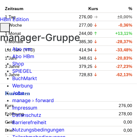
Zeitraum
Kurs
%
1 Tag
276,00
±0,00%
HBm Edition
1 Woche
277,00
-0,36%
1 Monat
244,00
+13,11%
manager-Gruppe
6 Monate
385,30
-28,37%
Abo mm
Lfd. Jahr (YTD)
414,94
-33,48%
Abo HBm
1 Jahr
348,61
-20,83%
Shop
3 Jahre
379,25
-27,23%
SPIEGEL
5 Jahre
728,83
-62,13%
BuchMarkt
Werbung
Jobs
Kursdaten
manage › forward
Kurs
276,00
Impressum
Eröffnung
278,00
Datenschutz
Barrierefreiheit
Geld
0,00
Nutzungsbedingungen
Brief
0,00