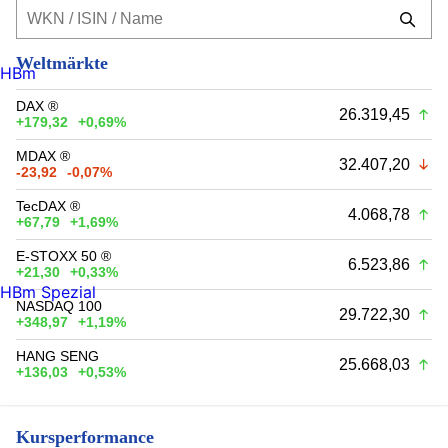
Weltmärkte
HBm
DAX ®
26.319,45
+179,32
+0,69%
MDAX ®
32.407,20
-23,92
-0,07%
TecDAX ®
4.068,78
+67,79
+1,69%
E-STOXX 50 ®
6.523,86
+21,30
+0,33%
HBm Spezial
NASDAQ 100
29.722,30
+348,97
+1,19%
HANG SENG
25.668,03
+136,03
+0,53%
Kursperformance