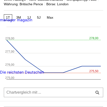
Währung: Britische Pence
Börse: London
1T
3M
1J
5J
Max
manager magazin
278,00
278,00
277,00
276,00
275,50
Die reichsten Deutschen
275,00