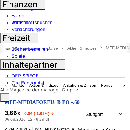
Banken
Finanzen
Geldanlage
Börse
Börse
Industrie
Wirtschaftsbücher
Versicherungen
Freizeit
Suche
öffnen
MFE-MEDIAF
manager magazin
Börse
Aktien & Indizes
Bücher bestellen
Spiele
Inhaltepartner
DER SPIEGEL
The Economist
Märkte
Aktien & Indizes
Anleihen & Zinsen
Fonds
Rohsto
Alle Magazine der manager-Gruppe
MFE-MEDIAFOREU. B EO -,60
3,66
€
-0,04 (-1,03%)
06.08.2026, 12:48:29 Uhr
WKN: A3EXL9
ISIN: NL0015001OJ9
Wertpapiertyp: Aktie