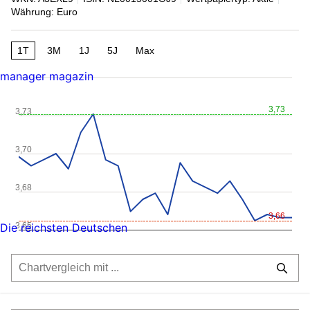
Währung: Euro
1T
3M
1J
5J
Max
manager magazin
3,73
3,73
3,70
3,68
3,66
3,65
Die reichsten Deutschen