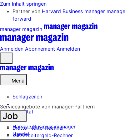
Zum Inhalt springen
Partner von
Harvard Business manager
manage
forward
manager magazin
Anmelden
Abonnement
Anmelden
Menü
öffnen
Menü
Schlagzeilen
Serviceangebote von manager-Partnern
Mobilität
Job
Tech
Harvard Business manager
Brutto-Netto-Rechner
Handel
Kurzarbeitergeld-Rechner