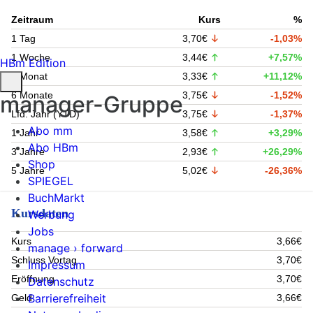
Zeitraum
Kurs
%
1 Tag
3,70€
-1,03%
1 Woche
3,44€
+7,57%
HBm Edition
1 Monat
3,33€
+11,12%
6 Monate
3,75€
-1,52%
manager-Gruppe
Lfd. Jahr (YTD)
3,75€
-1,37%
Abo mm
1 Jahr
3,58€
+3,29%
Abo HBm
3 Jahre
2,93€
+26,29%
Shop
5 Jahre
5,02€
-26,36%
SPIEGEL
BuchMarkt
Kursdaten
Werbung
Jobs
Kurs
3,66€
manage › forward
Schluss Vortag
3,70€
Impressum
Eröffnung
3,70€
Datenschutz
Barrierefreiheit
Geld
3,66€