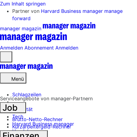
Zum Inhalt springen
Partner von
Harvard Business manager
manage
forward
manager magazin
Anmelden
Abonnement
Anmelden
Menü
öffnen
Menü
Schlagzeilen
Serviceangebote von manager-Partnern
Job
Mobilität
Tech
Brutto-Netto-Rechner
Harvard Business manager
Kurzarbeitergeld-Rechner
Handel
Finanzen