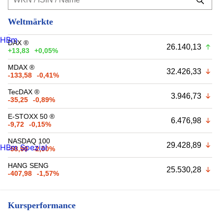
Weltmärkte
HBm
DAX ®
26.140,13
+13,83
+0,05%
MDAX ®
32.426,33
-133,58
-0,41%
TecDAX ®
3.946,73
-35,25
-0,89%
E-STOXX 50 ®
6.476,98
-9,72
-0,15%
NASDAQ 100
29.428,89
HBm Spezial
-58,90
-2,00%
HANG SENG
25.530,28
-407,98
-1,57%
Kursperformance