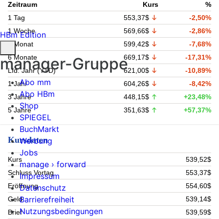
Zeitraum
Kurs
%
1 Tag
553,37$
-2,50%
1 Woche
569,66$
-2,86%
HBm Edition
1 Monat
599,42$
-7,68%
6 Monate
669,17$
-17,31%
manager-Gruppe
Lfd. Jahr (YTD)
621,00$
-10,89%
Abo mm
1 Jahr
604,26$
-8,42%
Abo HBm
3 Jahre
448,15$
+23,48%
Shop
5 Jahre
351,63$
+57,37%
SPIEGEL
BuchMarkt
Kursdaten
Werbung
Jobs
Kurs
539,52$
manage › forward
Schluss Vortag
553,37$
Impressum
Eröffnung
554,60$
Datenschutz
Barrierefreiheit
Geld
539,14$
Nutzungsbedingungen
Brief
539,59$