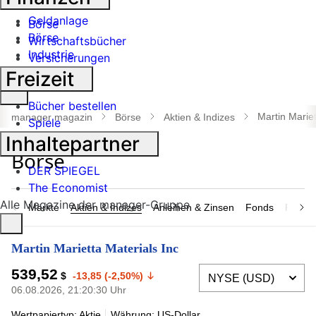
Banken
Geldanlage
Börse
Börse
Wirtschaftsbücher
Industrie
Versicherungen
Freizeit
Suche
Bücher bestellen
öffnen
Martin Mariet
manager magazin
Börse
Aktien & Indizes
Spiele
Inhaltepartner
DER SPIEGEL
The Economist
Alle Magazine der manager-Gruppe
Märkte
Aktien & Indizes
Anleihen & Zinsen
Fonds
Rohsto
Martin Marietta Materials Inc
539,52
$
-13,85 (-2,50%)
06.08.2026, 21:20:30 Uhr
Wertpapiertyp: Aktie
Währung: US-Dollar