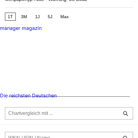
1T
3M
1J
5J
Max
manager magazin
Die reichsten Deutschen