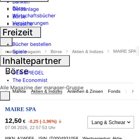
Banken
Börse
Geldanlage
Wirtschaftsbücher
Börse
Versicherungen
Industrie
Freizeit
Suche
Bücher bestellen
öffnen
Spiele
MAIRE SPA
manager magazin
Börse
Aktien & Indizes
Inhaltepartner
DER SPIEGEL
The Economist
Alle Magazine der manager-Gruppe
Märkte
Aktien & Indizes
Anleihen & Zinsen
Fonds
Rohsto
MAIRE SPA
12,50
€
-0,25 (-1,96%)
07.08.2026, 22:57:53 Uhr
WKN: A1W0E6
ISIN: IT0004931058
Wertpapiertyp: Aktie