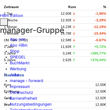
Zeitraum
Kurs
%
1 Tag
12,50€
-1,96%
HBm Edition
1 Woche
12,92€
-3,29%
1 Monat
14,23€
-12,19%
manager-Gruppe
6 Monate
14,78€
-15,44%
Abo mm
Lfd. Jahr (YTD)
12,58€
-0,67%
Abo HBm
1 Jahr
11,82€
+5,72%
Shop
3 Jahre
3,24€
+285,77%
SPIEGEL
5 Jahre
2,62€
+376,44%
BuchMarkt
Werbung
Jobs
Kursdaten
manage › forward
Kurs
12,50€
Impressum
Eröffnung
12,50€
Datenschutz
Barrierefreiheit
Geld
12,02€
Nutzungsbedingungen
Brief
12,80€