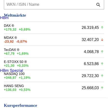
Weltmärkte
HBm
DAX ®
26.319,45
+179,32
+0,69%
MDAX ®
32.407,20
-23,92
-0,07%
TecDAX ®
4.068,78
+67,79
+1,69%
E-STOXX 50 ®
6.523,86
+21,30
+0,33%
HBm Spezial
NASDAQ 100
29.722,30
+348,97
+1,19%
HANG SENG
25.668,03
+136,03
+0,53%
Kursperformance