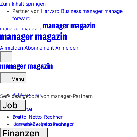
Zum Inhalt springen
Partner von
Harvard Business manager
manage
forward
manager magazin
Anmelden
Abonnement
Anmelden
Menü
öffnen
Menü
Schlagzeilen
Serviceangebote von manager-Partnern
Job
Mobilität
Tech
Brutto-Netto-Rechner
Harvard Business manager
Kurzarbeitergeld-Rechner
Finanzen
Handel