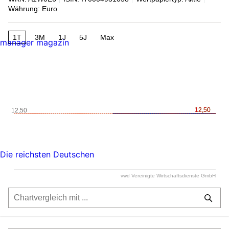
Währung: Euro
1T
3M
1J
5J
Max
manager magazin
12,50
12,50
12,50
Die reichsten Deutschen
vwd Vereinigte Wirtschaftsdienste GmbH