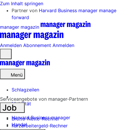
Zum Inhalt springen
Partner von
Harvard Business manager
manage
forward
manager magazin
Anmelden
Abonnement
Anmelden
Menü
öffnen
Menü
Schlagzeilen
Serviceangebote von manager-Partnern
Mobilität
Job
Tech
Harvard Business manager
Brutto-Netto-Rechner
Handel
Kurzarbeitergeld-Rechner