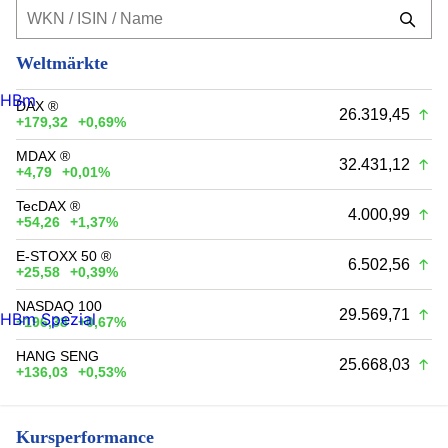
Weltmärkte
HBm
DAX ®
26.319,45
+179,32
+0,69%
MDAX ®
32.431,12
+4,79
+0,01%
TecDAX ®
4.000,99
+54,26
+1,37%
E-STOXX 50 ®
6.502,56
+25,58
+0,39%
NASDAQ 100
29.569,71
HBm Spezial
+196,38
+0,67%
HANG SENG
25.668,03
+136,03
+0,53%
Kursperformance