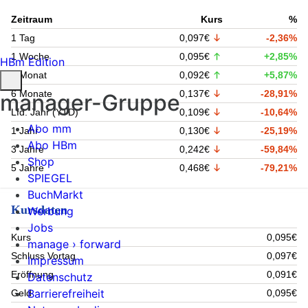
Zeitraum
Kurs
%
1 Tag
0,097€
-2,36%
1 Woche
0,095€
+2,85%
HBm Edition
1 Monat
0,092€
+5,87%
6 Monate
0,137€
-28,91%
manager-Gruppe
Lfd. Jahr (YTD)
0,109€
-10,64%
Abo mm
1 Jahr
0,130€
-25,19%
Abo HBm
3 Jahre
0,242€
-59,84%
Shop
5 Jahre
0,468€
-79,21%
SPIEGEL
BuchMarkt
Kursdaten
Werbung
Jobs
Kurs
0,095€
manage › forward
Schluss Vortag
0,097€
Impressum
Eröffnung
0,091€
Datenschutz
Barrierefreiheit
Geld
0,095€