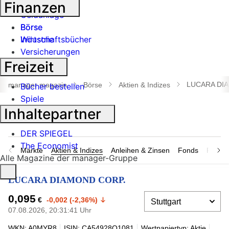
Banken
Finanzen
Geldanlage
Börse
Börse
Industrie
Wirtschaftsbücher
Versicherungen
Freizeit
Suche
öffnen
LUCARA DI
manager magazin
Börse
Aktien & Indizes
Bücher bestellen
Spiele
Inhaltepartner
DER SPIEGEL
The Economist
Märkte
Aktien & Indizes
Anleihen & Zinsen
Fonds
Rohsto
Alle Magazine der manager-Gruppe
LUCARA DIAMOND CORP.
0,095
€
-0,002 (-2,36%)
07.08.2026, 20:31:41 Uhr
WKN: A0MYR8
ISIN: CA54928Q1081
Wertpapiertyp: Aktie