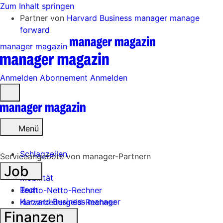
Zum Inhalt springen
Partner von
Harvard Business manager
manage
forward
manager magazin
Anmelden
Abonnement
Anmelden
Menü
öffnen
Menü
Schlagzeilen
Serviceangebote von manager-Partnern
Job
Mobilität
Tech
Brutto-Netto-Rechner
Harvard Business manager
Kurzarbeitergeld-Rechner
Finanzen
Handel