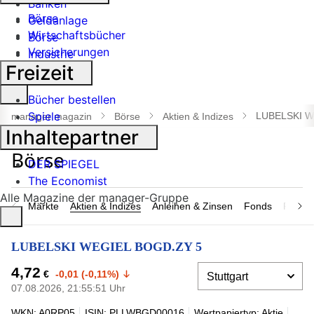
Banken
Börse
Geldanlage
Wirtschaftsbücher
Börse
Versicherungen
Industrie
Freizeit
Suche
Bücher bestellen
öffnen
Spiele
LUBELSKI W
manager magazin
Börse
Aktien & Indizes
Inhaltepartner
DER SPIEGEL
The Economist
Alle Magazine der manager-Gruppe
Märkte
Aktien & Indizes
Anleihen & Zinsen
Fonds
Rohsto
LUBELSKI WEGIEL BOGD.ZY 5
4,72
€
-0,01 (-0,11%)
07.08.2026, 21:55:51 Uhr
WKN: A0RP05
ISIN: PLLWBGD00016
Wertpapiertyp: Aktie