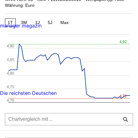
Währung: Euro
1T
3M
1J
5J
Max
manager magazin
4,92
4,90
4,85
4,80
4,75
Die reichsten Deutschen
4,71
4,70