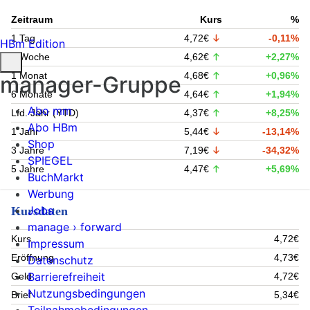
Zeitraum
Kurs
%
1 Tag
4,72€
-0,11%
HBm Edition
1 Woche
4,62€
+2,27%
1 Monat
4,68€
+0,96%
manager-Gruppe
6 Monate
4,64€
+1,94%
Abo mm
Lfd. Jahr (YTD)
4,37€
+8,25%
Abo HBm
1 Jahr
5,44€
-13,14%
Shop
3 Jahre
7,19€
-34,32%
SPIEGEL
5 Jahre
4,47€
+5,69%
BuchMarkt
Werbung
Jobs
Kursdaten
manage › forward
Kurs
4,72€
Impressum
Eröffnung
4,73€
Datenschutz
Barrierefreiheit
Geld
4,72€
Nutzungsbedingungen
Brief
5,34€