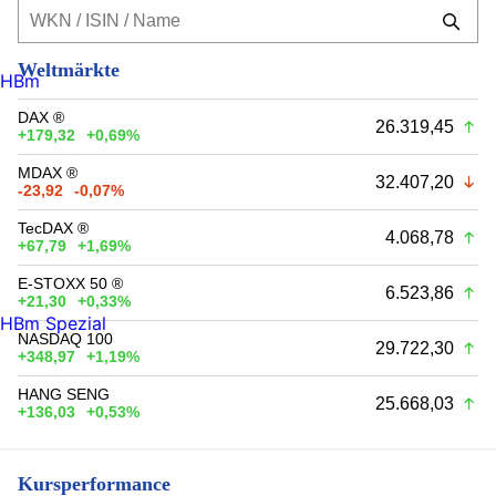
Weltmärkte
HBm
DAX ®
26.319,45
+179,32
+0,69%
MDAX ®
32.407,20
-23,92
-0,07%
TecDAX ®
4.068,78
+67,79
+1,69%
E-STOXX 50 ®
6.523,86
+21,30
+0,33%
HBm Spezial
NASDAQ 100
29.722,30
+348,97
+1,19%
HANG SENG
25.668,03
+136,03
+0,53%
Kursperformance