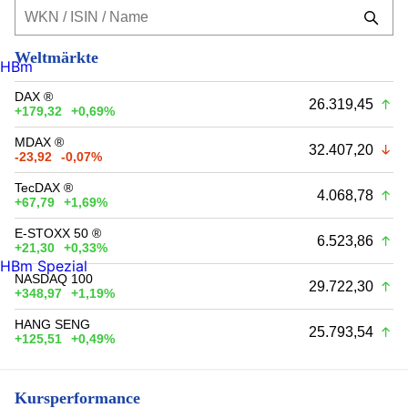
Weltmärkte
HBm
DAX ®
26.319,45
+179,32
+0,69%
MDAX ®
32.407,20
-23,92
-0,07%
TecDAX ®
4.068,78
+67,79
+1,69%
E-STOXX 50 ®
6.523,86
+21,30
+0,33%
HBm Spezial
NASDAQ 100
29.722,30
+348,97
+1,19%
HANG SENG
25.793,54
+125,51
+0,49%
Kursperformance