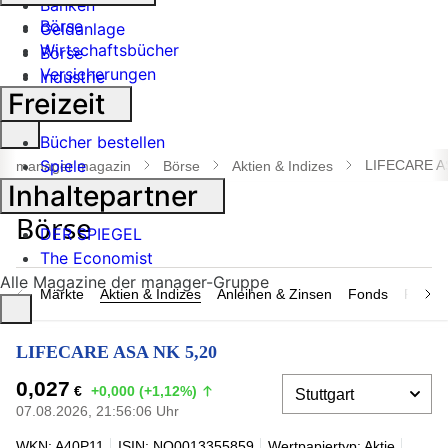
Banken
Börse
Geldanlage
Wirtschaftsbücher
Börse
Versicherungen
Industrie
Freizeit
Suche
Bücher bestellen
öffnen
Spiele
LIFECARE A
manager magazin
Börse
Aktien & Indizes
Inhaltepartner
DER SPIEGEL
The Economist
Alle Magazine der manager-Gruppe
Märkte
Aktien & Indizes
Anleihen & Zinsen
Fonds
Rohsto
LIFECARE ASA NK 5,20
0,027
€
+0,000 (+1,12%)
07.08.2026, 21:56:06 Uhr
WKN: A40P11
ISIN: NO0013355859
Wertpapiertyp: Aktie