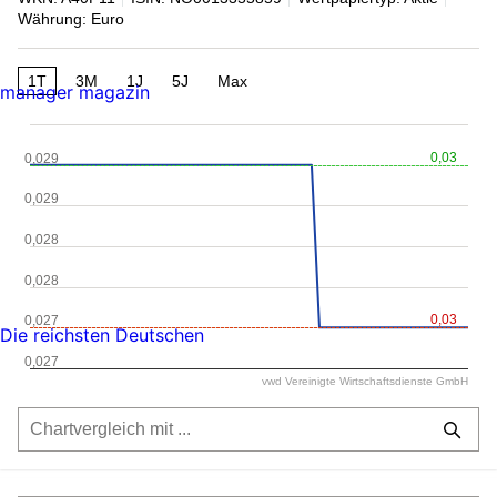
Währung: Euro
1T
3M
1J
5J
Max
manager magazin
0,03
0,029
0,029
0,028
0,028
0,03
0,027
Die reichsten Deutschen
0,027
vwd Vereinigte Wirtschaftsdienste GmbH