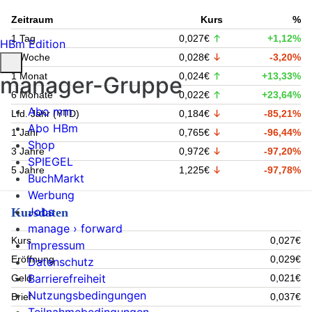
Zeitraum
Kurs
%
1 Tag
0,027€
+1,12%
HBm Edition
1 Woche
0,028€
-3,20%
1 Monat
0,024€
+13,33%
manager-Gruppe
6 Monate
0,022€
+23,64%
Abo mm
Lfd. Jahr (YTD)
0,184€
-85,21%
Abo HBm
1 Jahr
0,765€
-96,44%
Shop
3 Jahre
0,972€
-97,20%
SPIEGEL
5 Jahre
1,225€
-97,78%
BuchMarkt
Werbung
Jobs
Kursdaten
manage › forward
Kurs
0,027€
Impressum
Eröffnung
0,029€
Datenschutz
Barrierefreiheit
Geld
0,021€
Nutzungsbedingungen
Brief
0,037€