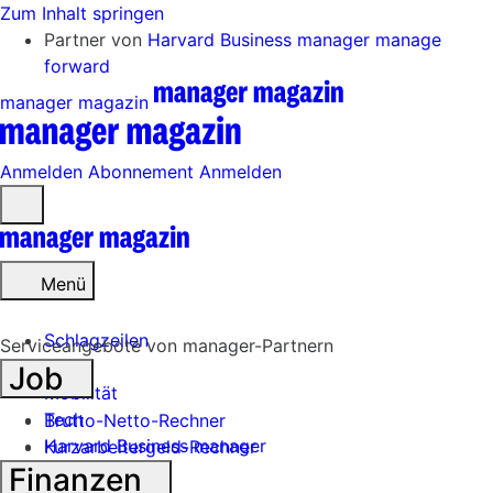
Zum Inhalt springen
Partner von
Harvard Business manager
manage
forward
manager magazin
Anmelden
Abonnement
Anmelden
Menü
öffnen
Menü
Schlagzeilen
Serviceangebote von manager-Partnern
Job
Mobilität
Tech
Brutto-Netto-Rechner
Harvard Business manager
Kurzarbeitergeld-Rechner
Finanzen
Handel