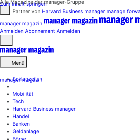
Alle Magazine der manager-Gruppe
Zum Inhalt springen
Partner von
Harvard Business manager
manage forw
manager magazin
Anmelden
Abonnement
Anmelden
Menü
öffnen
Menü
Schlagzeilen
manager magazin
Mobilität
Tech
Harvard Business manager
Handel
Banken
Geldanlage
Börse