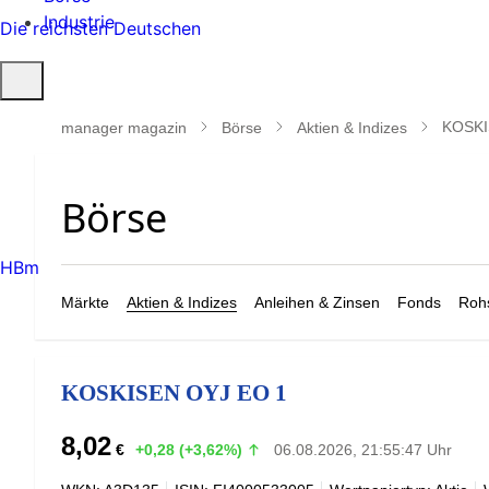
Industrie
Die reichsten Deutschen
Suche
öffnen
KOSKI
manager magazin
Börse
Aktien & Indizes
HBm
Märkte
Aktien & Indizes
Anleihen & Zinsen
Fonds
Rohs
KOSKISEN OYJ EO 1
8,02
€
+0,28 (+3,62%)
06.08.2026, 21:55:47 Uhr