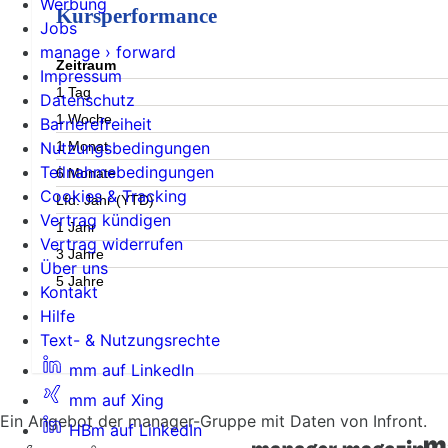
Werbung
Kursperformance
Jobs
manage › forward
Zeitraum
Impressum
1 Tag
Datenschutz
1 Woche
Barrierefreiheit
1 Monat
Nutzungsbedingungen
Teilnahmebedingungen
6 Monate
Cookies & Tracking
Lfd. Jahr (YTD)
Vertrag kündigen
1 Jahr
Vertrag widerrufen
3 Jahre
Über uns
5 Jahre
Kontakt
Hilfe
Text- & Nutzungsrechte
mm auf LinkedIn
mm auf Xing
Ein Angebot der manager-Gruppe mit Daten von Infront.
HBm auf LinkedIn