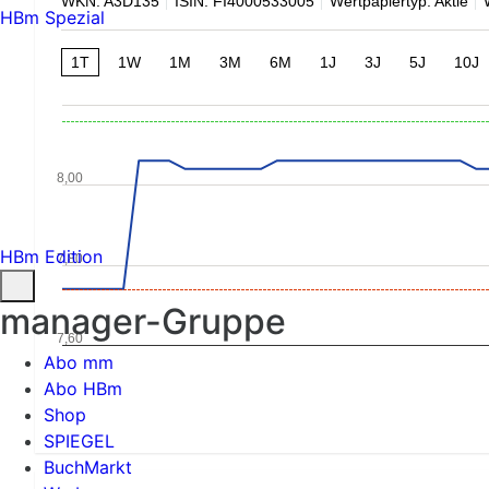
WKN: A3D135
ISIN: FI4000533005
Wertpapiertyp: Aktie
HBm Spezial
1T
1W
1M
3M
6M
1J
3J
5J
10J
8,00
HBm Edition
7,80
manager-Gruppe
7,60
Abo mm
Abo HBm
Shop
SPIEGEL
BuchMarkt