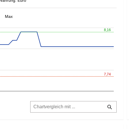
Währung: Euro
Max
8,16
7,74