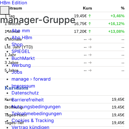
HBm Edition
Zeitraum
Kurs
%
1 Tag
19,45€
+3,46%
manager-Gruppe
1 Woche
16,75€
+16,12%
Abo mm
1 Monat
17,20€
+13,08%
Abo HBm
6 Monate
--
--
Shop
Lfd. Jahr (YTD)
--
--
SPIEGEL
1 Jahr
--
--
BuchMarkt
3 Jahre
--
--
Werbung
5 Jahre
--
--
Jobs
manage › forward
Impressum
Kursdaten
Datenschutz
Barrierefreiheit
Kurs
19,45€
Nutzungsbedingungen
Eröffnung
19,45€
Teilnahmebedingungen
Tages-Hoch
19,45€
Cookies & Tracking
Tages-Tief
19,45€
Vertrag kündigen