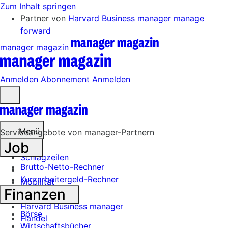
Zum Inhalt springen
Partner von
Harvard Business manager
manage
forward
manager magazin
Anmelden
Abonnement
Anmelden
Menü
öffnen
Menü
Serviceangebote von manager-Partnern
Job
Schlagzeilen
Brutto-Netto-Rechner
Kurzarbeitergeld-Rechner
Mobilität
Finanzen
Tech
Harvard Business manager
Börse
Handel
Wirtschaftsbücher