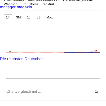
Währung: Euro
Börse: Frankfurt
manager magazin
1T
3M
1J
5J
Max
19,45
19,45
19,45
Die reichsten Deutschen