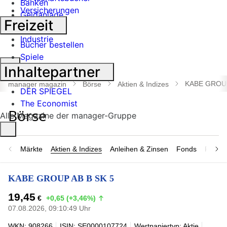
Banken
Versicherungen
Geldanlage
Freizeit
Börse
Industrie
Bücher bestellen
Spiele
Suche
Inhaltepartner
öffnen
KABE GROUP
manager magazin
Börse
Aktien & Indizes
DER SPIEGEL
The Economist
Alle Magazine der manager-Gruppe
Märkte
Aktien & Indizes
Anleihen & Zinsen
Fonds
Rohsto
KABE GROUP AB B SK 5
19,45
€
+0,65 (+3,46%)
07.08.2026, 09:10:49 Uhr
WKN: 908266
ISIN: SE0000107724
Wertpapiertyp: Aktie