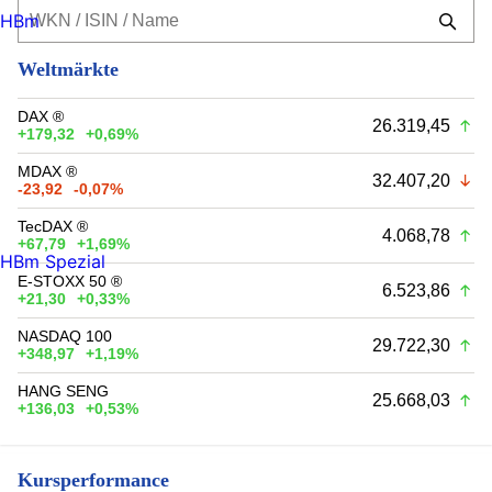
HBm
Weltmärkte
DAX ®
26.319,45
+179,32
+0,69%
MDAX ®
32.407,20
-23,92
-0,07%
TecDAX ®
4.068,78
+67,79
+1,69%
HBm Spezial
E-STOXX 50 ®
6.523,86
+21,30
+0,33%
NASDAQ 100
29.722,30
+348,97
+1,19%
HANG SENG
25.668,03
+136,03
+0,53%
Kursperformance