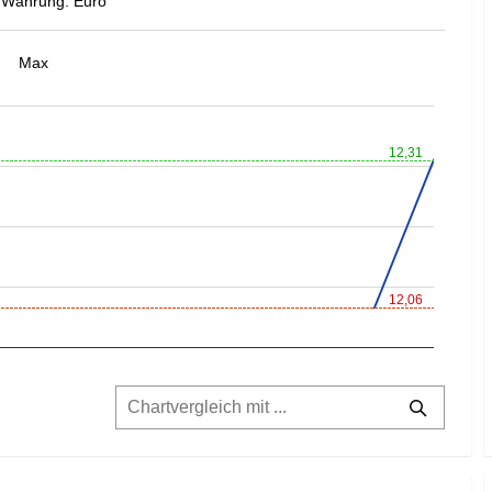
Währung: Euro
Max
12,31
12,06