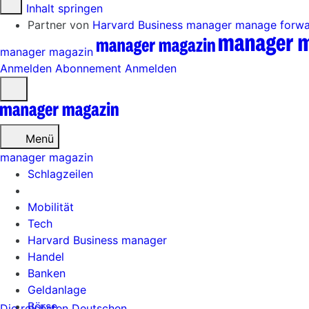
Zum Inhalt springen
Partner von
Harvard Business manager
manage forw
manager magazin
Anmelden
Abonnement
Anmelden
Menü
öffnen
Menü
manager magazin
Schlagzeilen
Mobilität
Tech
Harvard Business manager
Handel
Banken
Geldanlage
Börse
Die reichsten Deutschen