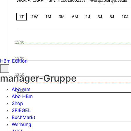
WKN: A41ARP
ISIN: NL0015002J37
Wertpapiertyp: Aktie
1T
1W
1M
3M
6M
1J
3J
5J
10J
12,30
12,20
HBm Edition
12,10
manager-Gruppe
Abo mm
12,00
Abo HBm
Shop
SPIEGEL
BuchMarkt
Werbung