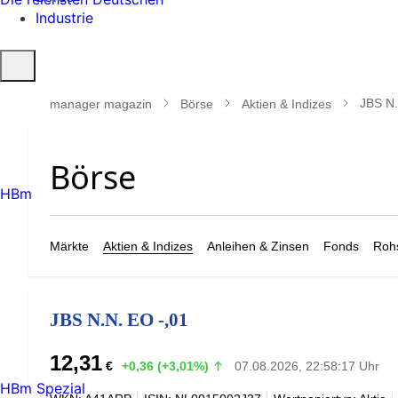
Industrie
Suche
öffnen
JBS N.
manager magazin
Börse
Aktien & Indizes
HBm
Märkte
Aktien & Indizes
Anleihen & Zinsen
Fonds
Rohs
JBS N.N. EO -,01
12,31
€
+0,36 (+3,01%)
07.08.2026, 22:58:17 Uhr
HBm Spezial