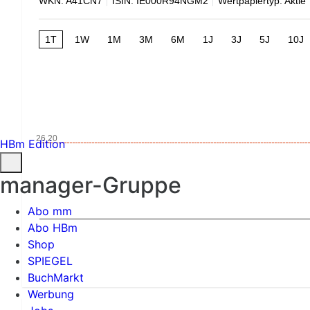
WKN: A41CN7
ISIN: IE000R94NGM2
Wertpapiertyp: Aktie
1T
1W
1M
3M
6M
1J
3J
5J
10J
26,20
HBm Edition
manager-Gruppe
Abo mm
Abo HBm
Shop
SPIEGEL
BuchMarkt
Werbung