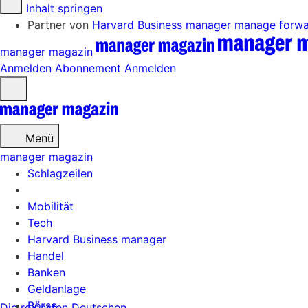
Zum Inhalt springen
Partner von
Harvard Business manager
manage forw
manager magazin
Anmelden
Abonnement
Anmelden
Menü
öffnen
Menü
manager magazin
Schlagzeilen
Mobilität
Tech
Harvard Business manager
Handel
Banken
Geldanlage
Börse
Die reichsten Deutschen