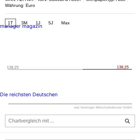
Währung: Euro
1T
3M
1J
5J
Max
manager magazin
138,25
138,25
138,25
Die reichsten Deutschen
vwd Vereinigte Wirtschaftsdienste GmbH