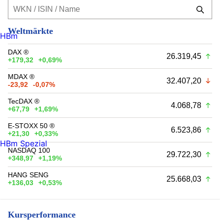
Weltmärkte
HBm
DAX ®
26.319,45
+179,32
+0,69%
MDAX ®
32.407,20
-23,92
-0,07%
TecDAX ®
4.068,78
+67,79
+1,69%
E-STOXX 50 ®
6.523,86
+21,30
+0,33%
HBm Spezial
NASDAQ 100
29.722,30
+348,97
+1,19%
HANG SENG
25.668,03
+136,03
+0,53%
Kursperformance