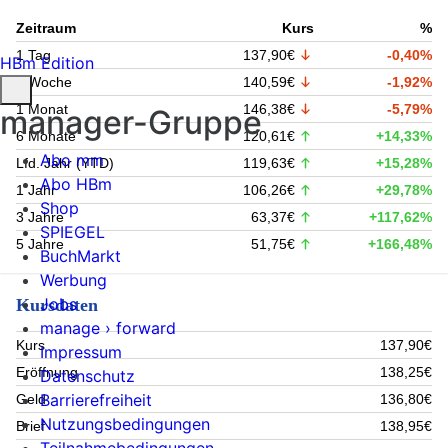
Zeitraum
Kurs
%
1 Tag
137,90€
-0,40%
HBm Edition
1 Woche
140,59€
-1,92%
1 Monat
146,38€
-5,79%
manager-Gruppe
6 Monate
120,61€
+14,33%
Abo mm
Lfd. Jahr (YTD)
119,63€
+15,28%
Abo HBm
1 Jahr
106,26€
+29,78%
Shop
3 Jahre
63,37€
+117,62%
SPIEGEL
5 Jahre
51,75€
+166,48%
BuchMarkt
Werbung
Jobs
Kursdaten
manage › forward
Kurs
137,90€
Impressum
Eröffnung
138,25€
Datenschutz
Barrierefreiheit
Geld
136,80€
Nutzungsbedingungen
Brief
138,95€