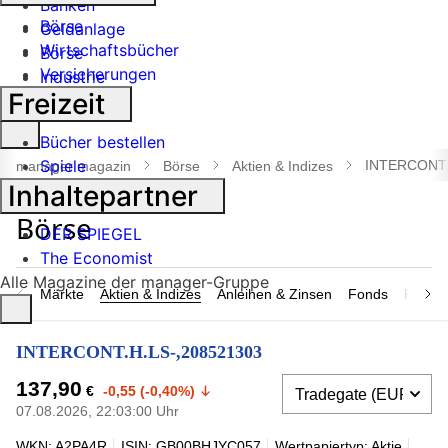
Banken
Börse
Geldanlage
Wirtschaftsbücher
Börse
Versicherungen
Industrie
Freizeit
Suche
Bücher bestellen
öffnen
Spiele
INTERCONT.
manager magazin
Börse
Aktien & Indizes
Inhaltepartner
DER SPIEGEL
The Economist
Alle Magazine der manager-Gruppe
Märkte
Aktien & Indizes
Anleihen & Zinsen
Fonds
Rohsto
INTERCONT.H.LS-,208521303
137,90
€
-0,55 (-0,40%)
07.08.2026, 22:03:00 Uhr
WKN: A2PA4R
ISIN: GB00BHJYC057
Wertpapiertyp: Aktie