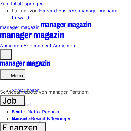
Zum Inhalt springen
Partner von
Harvard Business manager
manage
forward
manager magazin
Anmelden
Abonnement
Anmelden
Menü
öffnen
Menü
Schlagzeilen
Serviceangebote von manager-Partnern
Job
Mobilität
Tech
Brutto-Netto-Rechner
Harvard Business manager
Kurzarbeitergeld-Rechner
Finanzen
Handel