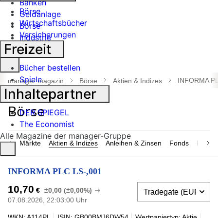
Banken
Börse
Geldanlage
Wirtschaftsbücher
Börse
Versicherungen
Industrie
Freizeit
Suche
Bücher bestellen
öffnen
Spiele
INFORMA PL
manager magazin
Börse
Aktien & Indizes
Inhaltepartner
DER SPIEGEL
The Economist
Alle Magazine der manager-Gruppe
Märkte
Aktien & Indizes
Anleihen & Zinsen
Fonds
Rohsto
INFORMA PLC LS-,001
10,70
€
±0,00 (±0,00%)
07.08.2026, 22:03:00 Uhr
WKN: A114PL
ISIN: GB00BMJ6DW54
Wertpapiertyp: Aktie