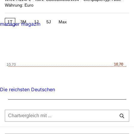
Währung: Euro
1T
3M
1J
5J
Max
manager magazin
10,70
10,70
10,70
Die reichsten Deutschen