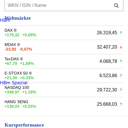
Weltmärkte
HBm
DAX ®
26.319,45
+179,32
+0,69%
MDAX ®
32.407,20
-23,92
-0,07%
TecDAX ®
4.068,78
+67,79
+1,69%
E-STOXX 50 ®
6.523,86
+21,30
+0,33%
HBm Spezial
NASDAQ 100
29.722,30
+348,97
+1,19%
HANG SENG
25.668,03
+136,03
+0,53%
Kursperformance