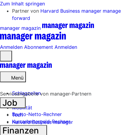
Zum Inhalt springen
Partner von
Harvard Business manager
manage
forward
manager magazin
Anmelden
Abonnement
Anmelden
Menü
öffnen
Menü
Schlagzeilen
Serviceangebote von manager-Partnern
Job
Mobilität
Brutto-Netto-Rechner
Tech
Kurzarbeitergeld-Rechner
Harvard Business manager
Finanzen
Handel