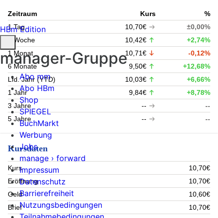
Zeitraum
Kurs
%
1 Tag
10,70€
±0,00%
HBm Edition
1 Woche
10,42€
+2,74%
manager-Gruppe
1 Monat
10,71€
-0,12%
6 Monate
9,50€
+12,68%
Abo mm
Lfd. Jahr (YTD)
10,03€
+6,66%
Abo HBm
1 Jahr
9,84€
+8,78%
Shop
3 Jahre
--
--
SPIEGEL
5 Jahre
--
--
BuchMarkt
Werbung
Jobs
Kursdaten
manage › forward
Kurs
10,70€
Impressum
Datenschutz
Eröffnung
10,70€
Barrierefreiheit
Geld
10,60€
Nutzungsbedingungen
Brief
10,70€
Teilnahmebedingungen