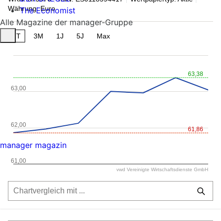
Währung: Euro
The Economist
Alle Magazine der manager-Gruppe
1T
3M
1J
5J
Max
63,38
63,00
62,00
61,86
manager magazin
61,00
vwd Vereinigte Wirtschaftsdienste GmbH