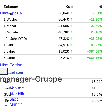
Zeitraum
Kurs
%
HBm Spezial
1 Tag
63,04€
+2,91%
1 Woche
56,44€
+11,70%
1 Monat
51,08€
+23,40%
6 Monate
48,70€
+29,46%
Lfd. Jahr (YTD)
47,32€
+33,22%
1 Jahr
34,97€
+80,27%
3 Jahre
13,02€
+384,06%
5 Jahre
8,24€
+665,16%
HBm Edition
Kursdaten
manager-Gruppe
Kurs
63,04€
Abo mm
Eröffnung
61,86€
Abo HBm
Geld
63,04€
Shop
Brief
63,38€
SPIEGEL