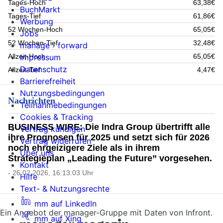
Tages-Hoch
63,38€
BuchMarkt
Tages-Tief
61,86€
Werbung
52 Wochen-Hoch
65,05€
Jobs
52 Wochen-Tief
32,48€
manage › forward
Impressum
Allzeit-Hoch
65,05€
Datenschutz
Allzeit-Tief
4,47€
Barrierefreiheit
Nutzungsbedingungen
Nachrichten
Teilnahmebedingungen
Cookies & Tracking
BUSINESS WIRE: Die Indra Group übertrifft alle
Vertrag kündigen
ihre Prognosen für 2025 und setzt sich für 2026
Vertrag widerrufen
noch ehrgeizigere Ziele als in ihrem
Über uns
Strategieplan „Leading the Future” vorgesehen.
Kontakt
- 26.02.2026, 16:13:03 Uhr
Hilfe
Text- & Nutzungsrechte
mm auf LinkedIn
Ein Angebot der manager-Gruppe mit Daten von Infront.
mm auf Xing