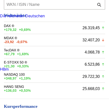
Weltmärkte
Die reichsten Deutschen
DAX ®
26.319,45
+179,32
+0,69%
MDAX ®
32.407,20
-23,92
-0,07%
TecDAX ®
4.068,78
+67,79
+1,69%
E-STOXX 50 ®
6.523,86
+21,30
+0,33%
HBm
NASDAQ 100
29.722,30
+348,97
+1,19%
HANG SENG
25.668,03
+136,03
+0,53%
Kursperformance