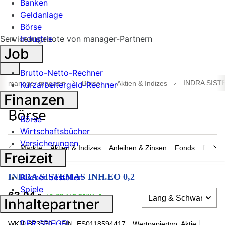
Banken
Geldanlage
Börse
Serviceangebote von manager-Partnern
Industrie
Job
Suche
Brutto-Netto-Rechner
öffnen
INDRA SIST
manager magazin
Börse
Aktien & Indizes
Kurzarbeitergeld-Rechner
Finanzen
Börse
Wirtschaftsbücher
Versicherungen
Märkte
Aktien & Indizes
Anleihen & Zinsen
Fonds
Rohsto
Freizeit
INDRA SISTEMAS INH.EO 0,2
Bücher bestellen
Spiele
63,04
€
+1,78 (+2,91%)
Inhaltepartner
07.08.2026, 22:57:53 Uhr
DER SPIEGEL
WKN: 873570
ISIN: ES0118594417
Wertpapiertyp: Aktie