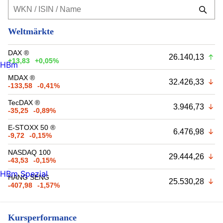
Weltmärkte
DAX ®
26.140,13
+13,83
+0,05%
HBm
MDAX ®
32.426,33
-133,58
-0,41%
TecDAX ®
3.946,73
-35,25
-0,89%
E-STOXX 50 ®
6.476,98
-9,72
-0,15%
NASDAQ 100
29.444,26
-43,53
-0,15%
HBm Spezial
HANG SENG
25.530,28
-407,98
-1,57%
Kursperformance