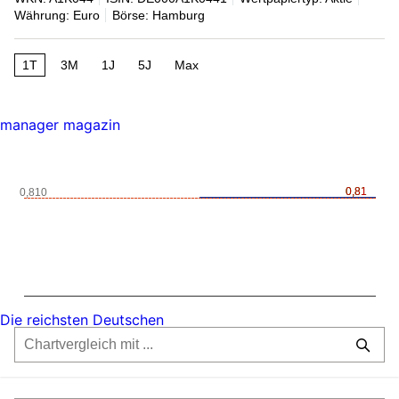
Währung: Euro
Börse: Hamburg
1T
3M
1J
5J
Max
manager magazin
0,81
0,81
0,810
Die reichsten Deutschen