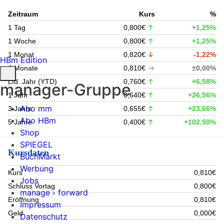
Zeitraum
Kurs
%
1 Tag
0,800€
+1,25%
1 Woche
0,800€
+1,25%
1 Monat
0,820€
-1,22%
HBm Edition
6 Monate
0,810€
±0,00%
Lfd. Jahr (YTD)
0,760€
+6,58%
manager-Gruppe
1 Jahr
0,640€
+26,56%
Abo mm
3 Jahre
0,655€
+23,66%
Abo HBm
5 Jahre
0,400€
+102,50%
Shop
SPIEGEL
Kursdaten
BuchMarkt
Werbung
Kurs
0,810€
Jobs
Schluss Vortag
0,800€
manage › forward
Eröffnung
0,810€
Impressum
Geld
0,000€
Datenschutz