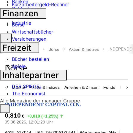
Banken
Kurzarbeitergeld-Rechner
Geldanlage
Finanzen
Börse
Industrie
Börse
Wirtschaftsbücher
Suche
Versicherungen
öffnen
Freizeit
INDEPENDEN
manager magazin
Börse
Aktien & Indizes
Bücher bestellen
Spiele
Inhaltepartner
DER SPIEGEL
Märkte
Aktien & Indizes
Anleihen & Zinsen
Fonds
Rohsto
The Economist
Alle Magazine der manager-Gruppe
INDEPENDENT CAPITAL O.N.
0,810
€
+0,010 (+1,25%)
05.08.2026, 12:01:29 Uhr
WKN: A1K044
ISIN: DE000A1K0441
Wertpapiertyp: Aktie