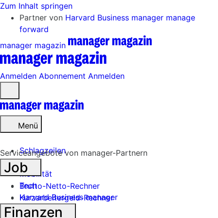
Zum Inhalt springen
Partner von
Harvard Business manager
manage
forward
manager magazin
Anmelden
Abonnement
Anmelden
Menü
öffnen
Menü
Schlagzeilen
Serviceangebote von manager-Partnern
Job
Mobilität
Tech
Brutto-Netto-Rechner
Harvard Business manager
Kurzarbeitergeld-Rechner
Finanzen
Handel