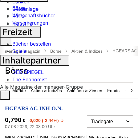
Banken
Börse
Geldanlage
Wirtschaftsbücher
Börse
Versicherungen
Industrie
Freizeit
Suche
Bücher bestellen
öffnen
Spiele
HGEARS AG 
manager magazin
Börse
Aktien & Indizes
Inhaltepartner
DER SPIEGEL
The Economist
Alle Magazine der manager-Gruppe
Märkte
Aktien & Indizes
Anleihen & Zinsen
Fonds
Rohsto
HGEARS AG INH O.N.
0,790
€
-0,020 (-2,44%)
07.08.2026, 22:03:00 Uhr
WKN: A3CMGN
ISIN: DE000A3CMGN3
Wertpapiertyp: Aktie