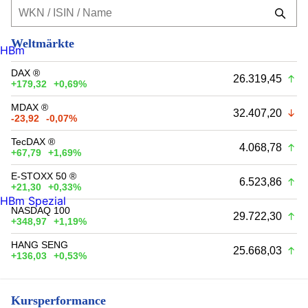
Weltmärkte
HBm
DAX ®
26.319,45
+179,32
+0,69%
MDAX ®
32.407,20
-23,92
-0,07%
TecDAX ®
4.068,78
+67,79
+1,69%
E-STOXX 50 ®
6.523,86
+21,30
+0,33%
HBm Spezial
NASDAQ 100
29.722,30
+348,97
+1,19%
HANG SENG
25.668,03
+136,03
+0,53%
Kursperformance