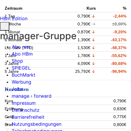
Zeitraum
Kurs
%
1 Tag
0,790€
-2,44%
HBm Edition
1 Woche
0,790€
±0,00%
1 Monat
0,870€
-9,20%
manager-Gruppe
6 Monate
1,390€
-43,17%
Abo mm
Lfd. Jahr (YTD)
1,530€
-48,37%
Abo HBm
1 Jahr
1,780€
-55,62%
Shop
3 Jahre
4,090€
-80,68%
SPIEGEL
5 Jahre
25,792€
-96,94%
BuchMarkt
Werbung
Jobs
Kursdaten
manage › forward
Kurs
0,790€
Impressum
Eröffnung
0,830€
Datenschutz
Barrierefreiheit
Geld
0,775€
Nutzungsbedingungen
Brief
0,800€