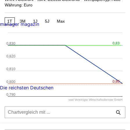
Währung: Euro
1T
3M
1J
5J
Max
manager magazin
0,83
0,830
0,820
0,810
0,80
0,800
Die reichsten Deutschen
0,790
vwd Vereinigte Wirtschaftsdienste GmbH