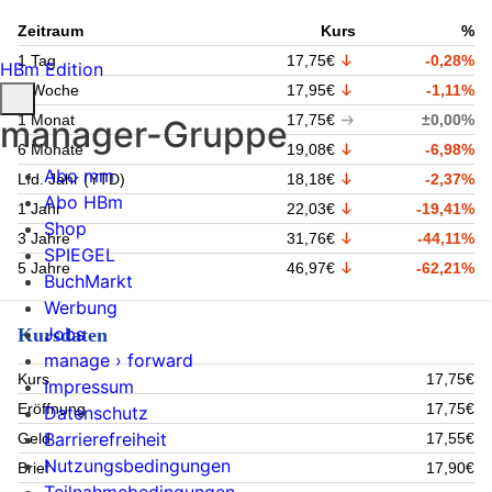
Zeitraum
Kurs
%
1 Tag
17,75€
-0,28%
HBm Edition
1 Woche
17,95€
-1,11%
1 Monat
17,75€
±0,00%
manager-Gruppe
6 Monate
19,08€
-6,98%
Abo mm
Lfd. Jahr (YTD)
18,18€
-2,37%
Abo HBm
1 Jahr
22,03€
-19,41%
Shop
3 Jahre
31,76€
-44,11%
SPIEGEL
5 Jahre
46,97€
-62,21%
BuchMarkt
Werbung
Jobs
Kursdaten
manage › forward
Kurs
17,75€
Impressum
Eröffnung
17,75€
Datenschutz
Barrierefreiheit
Geld
17,55€
Nutzungsbedingungen
Brief
17,90€