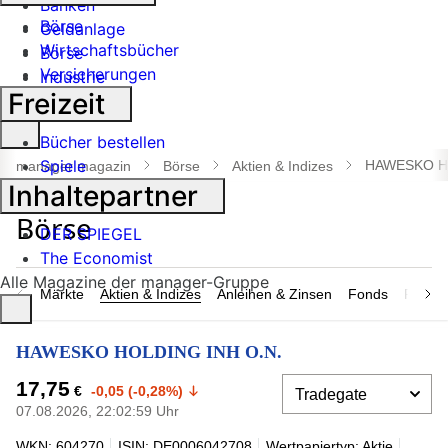
Banken
Börse
Geldanlage
Wirtschaftsbücher
Börse
Versicherungen
Industrie
Freizeit
Suche
Bücher bestellen
öffnen
Spiele
HAWESKO HO
manager magazin
Börse
Aktien & Indizes
Inhaltepartner
DER SPIEGEL
The Economist
Alle Magazine der manager-Gruppe
Märkte
Aktien & Indizes
Anleihen & Zinsen
Fonds
Rohsto
HAWESKO HOLDING INH O.N.
17,75
€
-0,05 (-0,28%)
07.08.2026, 22:02:59 Uhr
WKN: 604270
ISIN: DE0006042708
Wertpapiertyp: Aktie