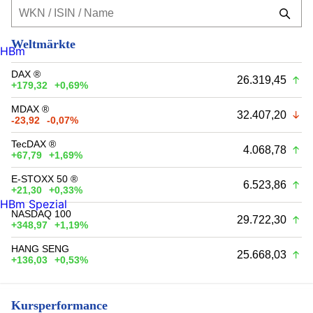
Weltmärkte
HBm
DAX ®
26.319,45
+179,32
+0,69%
MDAX ®
32.407,20
-23,92
-0,07%
TecDAX ®
4.068,78
+67,79
+1,69%
E-STOXX 50 ®
6.523,86
+21,30
+0,33%
HBm Spezial
NASDAQ 100
29.722,30
+348,97
+1,19%
HANG SENG
25.668,03
+136,03
+0,53%
Kursperformance