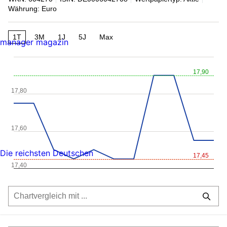
Währung: Euro
1T
3M
1J
5J
Max
manager magazin
17,90
17,80
17,60
Die reichsten Deutschen
17,45
17,40