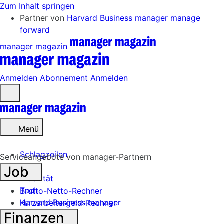
Zum Inhalt springen
Partner von
Harvard Business manager
manage
forward
manager magazin
Anmelden
Abonnement
Anmelden
Menü
öffnen
Menü
Schlagzeilen
Serviceangebote von manager-Partnern
Job
Mobilität
Tech
Brutto-Netto-Rechner
Harvard Business manager
Kurzarbeitergeld-Rechner
Finanzen
Handel