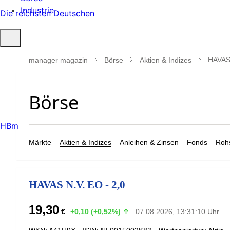
Industrie
Die reichsten Deutschen
Suche
öffnen
HAVAS 
manager magazin
Börse
Aktien & Indizes
HBm
Märkte
Aktien & Indizes
Anleihen & Zinsen
Fonds
Rohs
HAVAS N.V. EO - 2,0
19,30
€
+0,10 (+0,52%)
07.08.2026, 13:31:10 Uhr