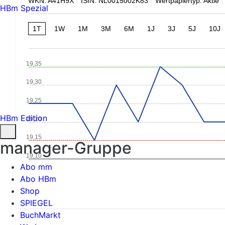
WKN: A41H9X
ISIN: NL0015002K83
Wertpapiertyp: Aktie
HBm Spezial
1T
1W
1M
3M
6M
1J
3J
5J
10J
19,35
19,30
19,25
HBm Edition
19,20
19,15
manager-Gruppe
19,10
Abo mm
Abo HBm
Shop
SPIEGEL
BuchMarkt