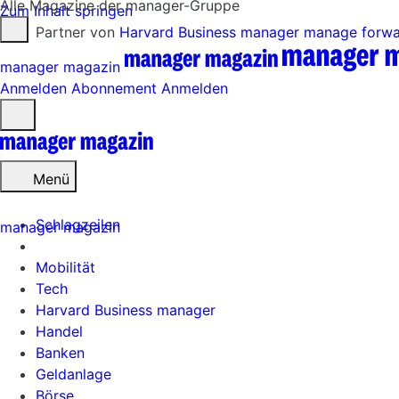
Alle Magazine der manager-Gruppe
Zum Inhalt springen
Partner von
Harvard Business manager
manage forw
manager magazin
Anmelden
Abonnement
Anmelden
Menü
öffnen
Menü
Schlagzeilen
manager magazin
Mobilität
Tech
Harvard Business manager
Handel
Banken
Geldanlage
Börse