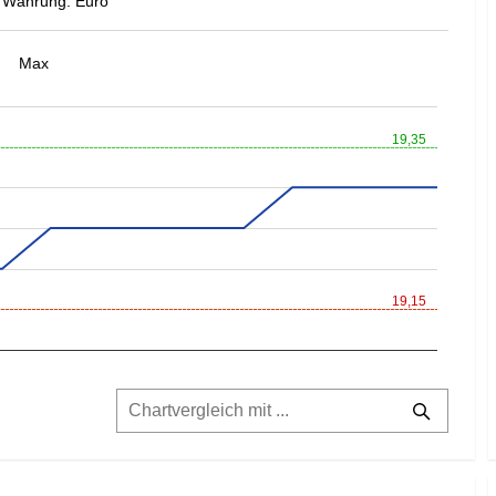
Währung: Euro
Max
19,35
19,15