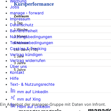
Werbung
Kursperformance
Jobs
manage › forward
Zeitraum
Impressum
1 Tag
Datenschutz
1 Woche
Barrierefreiheit
1 Monat
Nutzungsbedingungen
Teilnahmebedingungen
6 Monate
Cookies & Tracking
Lfd. Jahr (YTD)
Vertrag kündigen
1 Jahr
Vertrag widerrufen
3 Jahre
Über uns
5 Jahre
Kontakt
Hilfe
Text- & Nutzungsrechte
mm auf LinkedIn
mm auf Xing
Ein Angebot der manager-Gruppe mit Daten von Infront.
HBm auf LinkedIn