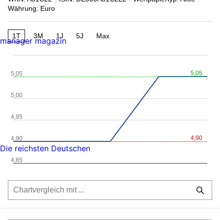
Währung: Euro
1T
3M
1J
5J
Max
manager magazin
5,05
5,05
5,00
4,95
4,90
4,90
Die reichsten Deutschen
4,85