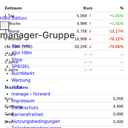
Zeitraum
Kurs
%
1 Tag
5,05€
+1,41%
HBm Edition
1 Woche
4,98€
+1,41%
1 Monat
5,75€
-12,17%
manager-Gruppe
6 Monate
16,90€
-70,12%
Abo mm
Lfd. Jahr (YTD)
20,25€
-75,06%
Abo HBm
1 Jahr
--
--
Shop
3 Jahre
--
--
SPIEGEL
5 Jahre
--
--
BuchMarkt
Werbung
Jobs
Kursdaten
manage › forward
Kurs
5,05€
Impressum
Eröffnung
4,90€
Datenschutz
Barrierefreiheit
Geld
0,00€
Nutzungsbedingungen
Brief
0,00€