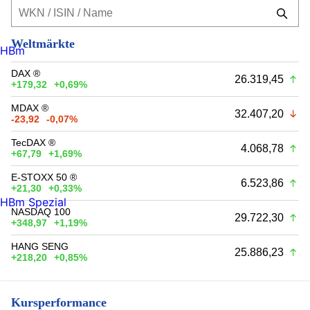
Weltmärkte
HBm
DAX ®
26.319,45
+179,32
+0,69%
MDAX ®
32.407,20
-23,92
-0,07%
TecDAX ®
4.068,78
+67,79
+1,69%
E-STOXX 50 ®
6.523,86
+21,30
+0,33%
HBm Spezial
NASDAQ 100
29.722,30
+348,97
+1,19%
HANG SENG
25.886,23
+218,20
+0,85%
Kursperformance