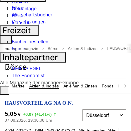
Banken
Börse
Geldanlage
Wirtschaftsbücher
Börse
Versicherungen
Industrie
Freizeit
Suche
Bücher bestellen
öffnen
Spiele
HAUSVORTEI
manager magazin
Börse
Aktien & Indizes
Inhaltepartner
DER SPIEGEL
The Economist
Alle Magazine der manager-Gruppe
Märkte
Aktien & Indizes
Anleihen & Zinsen
Fonds
Rohsto
HAUSVORTEIL AG NA O.N.
5,05
€
+0,07 (+1,41%)
07.08.2026, 19:30:08 Uhr
WKN: A31C22
ISIN: DE000A31C222
Wertpapiertyp: Aktie