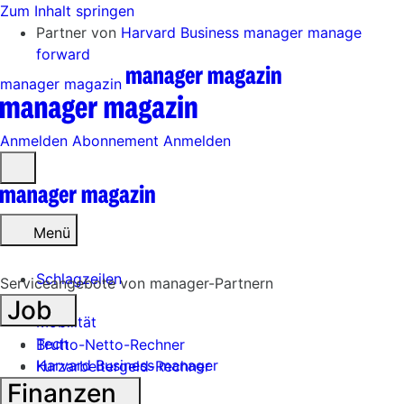
Zum Inhalt springen
Partner von
Harvard Business manager
manage
forward
manager magazin
Anmelden
Abonnement
Anmelden
Menü
öffnen
Menü
Schlagzeilen
Serviceangebote von manager-Partnern
Job
Mobilität
Tech
Brutto-Netto-Rechner
Harvard Business manager
Kurzarbeitergeld-Rechner
Finanzen
Handel