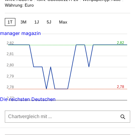
Währung: Euro
1T
3M
1J
5J
Max
manager magazin
2,82
2,82
2,81
2,80
2,79
2,78
2,78
2,77
Die reichsten Deutschen