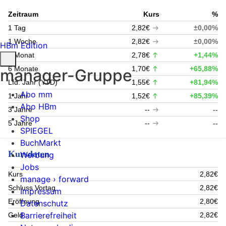
Zeitraum
Kurs
%
1 Tag
2,82€
±0,00%
1 Woche
2,82€
±0,00%
HBm Edition
1 Monat
2,78€
+1,44%
6 Monate
1,70€
+65,88%
manager-Gruppe
Lfd. Jahr (YTD)
1,55€
+81,94%
Abo mm
1 Jahr
1,52€
+85,39%
Abo HBm
3 Jahre
--
--
Shop
5 Jahre
--
--
SPIEGEL
BuchMarkt
Kursdaten
Werbung
Jobs
Kurs
2,82€
manage › forward
Schluss Vortag
2,82€
Impressum
Eröffnung
2,80€
Datenschutz
Barrierefreiheit
Geld
2,82€