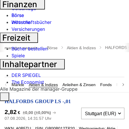
Banken
Finanzen
Geldanlage
Börse
Börse
Industrie
Wirtschaftsbücher
Versicherungen
Freizeit
Suche
öffnen
HALFORDS G
manager magazin
Börse
Aktien & Indizes
Bücher bestellen
Spiele
Inhaltepartner
DER SPIEGEL
The Economist
Märkte
Aktien & Indizes
Anleihen & Zinsen
Fonds
Rohsto
Alle Magazine der manager-Gruppe
HALFORDS GROUP LS -,01
2,82
€
±0,00 (±0,00%)
07.08.2026, 14:31:57 Uhr
WKN: A0B5TU
ISIN: GB00B012TP20
Wertpapiertyp: Aktie