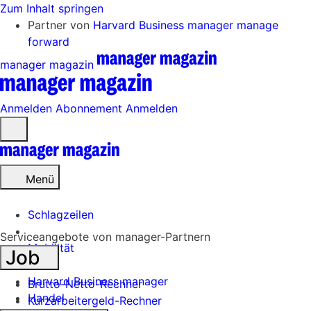
Zum Inhalt springen
Partner von
Harvard Business manager
manage
forward
manager magazin
Anmelden
Abonnement
Anmelden
Menü
öffnen
Menü
Schlagzeilen
Serviceangebote von manager-Partnern
Mobilität
Job
Tech
Harvard Business manager
Brutto-Netto-Rechner
Handel
Kurzarbeitergeld-Rechner