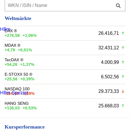
Weltmärkte
HBm
DAX ®
26.416,71
+276,58
+1,06%
MDAX ®
32.431,12
+4,79
+0,01%
TecDAX ®
4.000,99
+54,26
+1,37%
E-STOXX 50 ®
6.502,56
+25,58
+0,39%
NASDAQ 100
29.373,33
HBm Spezial
-114,46
-0,39%
HANG SENG
25.668,03
+136,03
+0,53%
Kursperformance