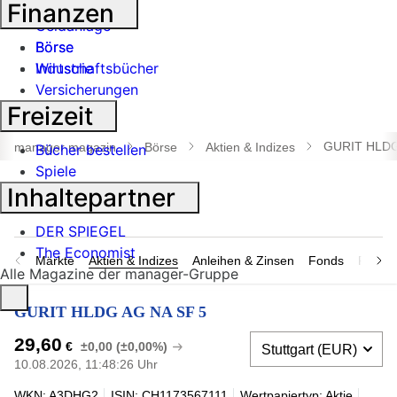
Banken
Finanzen
Geldanlage
Börse
Börse
Industrie
Wirtschaftsbücher
Versicherungen
Freizeit
Suche
öffnen
GURIT HLDG
manager magazin
Börse
Aktien & Indizes
Bücher bestellen
Spiele
Inhaltepartner
DER SPIEGEL
The Economist
Märkte
Aktien & Indizes
Anleihen & Zinsen
Fonds
Rohsto
Alle Magazine der manager-Gruppe
GURIT HLDG AG NA SF 5
29,60
€
±0,00 (±0,00%)
10.08.2026, 11:48:26 Uhr
WKN: A3DHG2
ISIN: CH1173567111
Wertpapiertyp: Aktie