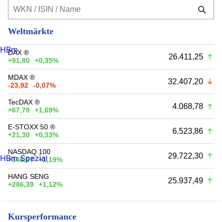
Weltmärkte
HBm
DAX ®
26.411,25
+91,80
+0,35%
MDAX ®
32.407,20
-23,92
-0,07%
TecDAX ®
4.068,78
+67,79
+1,69%
E-STOXX 50 ®
6.523,86
+21,30
+0,33%
NASDAQ 100
29.722,30
HBm Spezial
+348,97
+1,19%
HANG SENG
25.937,49
+286,39
+1,12%
Kursperformance