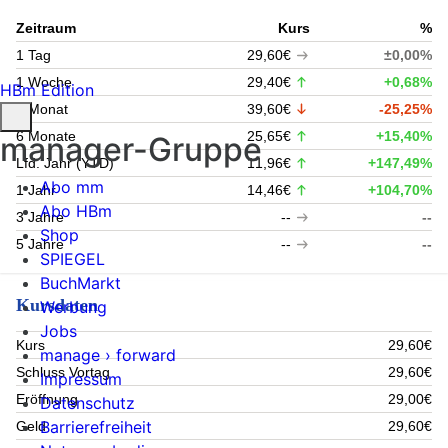
Zeitraum
Kurs
%
1 Tag
29,60€
±0,00%
1 Woche
29,40€
+0,68%
HBm Edition
1 Monat
39,60€
-25,25%
6 Monate
25,65€
+15,40%
manager-Gruppe
Lfd. Jahr (YTD)
11,96€
+147,49%
Abo mm
1 Jahr
14,46€
+104,70%
Abo HBm
3 Jahre
--
--
Shop
5 Jahre
--
--
SPIEGEL
BuchMarkt
Kursdaten
Werbung
Jobs
Kurs
29,60€
manage › forward
Schluss Vortag
29,60€
Impressum
Eröffnung
29,00€
Datenschutz
Barrierefreiheit
Geld
29,60€