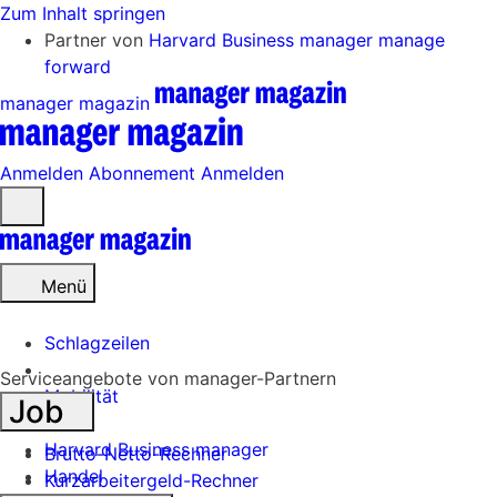
Zum Inhalt springen
Partner von
Harvard Business manager
manage
forward
manager magazin
Anmelden
Abonnement
Anmelden
Menü
öffnen
Menü
Schlagzeilen
Serviceangebote von manager-Partnern
Mobilität
Job
Tech
Harvard Business manager
Brutto-Netto-Rechner
Handel
Kurzarbeitergeld-Rechner