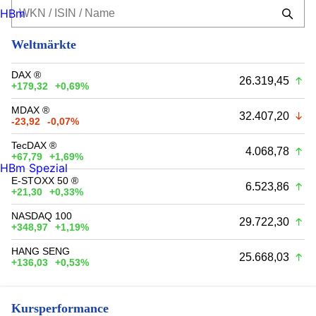
HBm
Weltmärkte
DAX ®
26.319,45
+179,32
+0,69%
MDAX ®
32.407,20
-23,92
-0,07%
TecDAX ®
4.068,78
+67,79
+1,69%
HBm Spezial
E-STOXX 50 ®
6.523,86
+21,30
+0,33%
NASDAQ 100
29.722,30
+348,97
+1,19%
HANG SENG
25.668,03
+136,03
+0,53%
Kursperformance