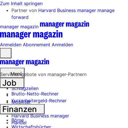
Zum Inhalt springen
Partner von
Harvard Business manager
manage
forward
manager magazin
Anmelden
Abonnement
Anmelden
Menü
öffnen
Menü
Serviceangebote von manager-Partnern
Job
Schlagzeilen
Brutto-Netto-Rechner
Kurzarbeitergeld-Rechner
Mobilität
Finanzen
Tech
Harvard Business manager
Börse
Handel
Wirtschaftsbücher