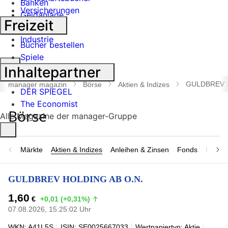
Banken
Versicherungen
Geldanlage
Freizeit
Börse
Industrie
Bücher bestellen
Spiele
Suche
Inhaltepartner
öffnen
GULDBREV H
manager magazin
Börse
Aktien & Indizes
DER SPIEGEL
The Economist
Alle Magazine der manager-Gruppe
Märkte
Aktien & Indizes
Anleihen & Zinsen
Fonds
Rohsto
GULDBREV HOLDING AB O.N.
1,60
€
+0,01 (+0,31%)
07.08.2026, 15:25:02 Uhr
WKN: A41L5S
ISIN: SE0025667033
Wertpapiertyp: Aktie