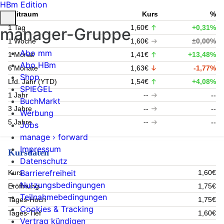
HBm Edition
Zeitraum
Kurs
%
1 Tag
1,60€
+0,31%
manager-Gruppe
1 Woche
1,60€
±0,00%
Abo mm
1 Monat
1,41€
+13,48%
Abo HBm
6 Monate
1,63€
-1,77%
Shop
Lfd. Jahr (YTD)
1,54€
+4,08%
SPIEGEL
1 Jahr
--
--
BuchMarkt
3 Jahre
--
--
Werbung
5 Jahre
--
--
Jobs
manage › forward
Impressum
Kursdaten
Datenschutz
Barrierefreiheit
Kurs
1,60€
Nutzungsbedingungen
Eröffnung
1,75€
Teilnahmebedingungen
Tages-Hoch
1,75€
Cookies & Tracking
Tages-Tief
1,60€
Vertrag kündigen