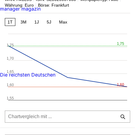
Währung: Euro
Börse: Frankfurt
manager magazin
1T
3M
1J
5J
Max
1,75
1,75
1,70
1,65
Die reichsten Deutschen
1,60
1,60
1,55