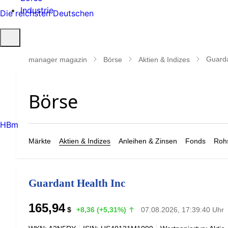
Industrie
Die reichsten Deutschen
Suche
öffnen
Guarda
manager magazin
Börse
Aktien & Indizes
HBm
Märkte
Aktien & Indizes
Anleihen & Zinsen
Fonds
Rohs
Guardant Health Inc
165,94
$
+8,36 (+5,31%)
07.08.2026, 17:39:40 Uhr