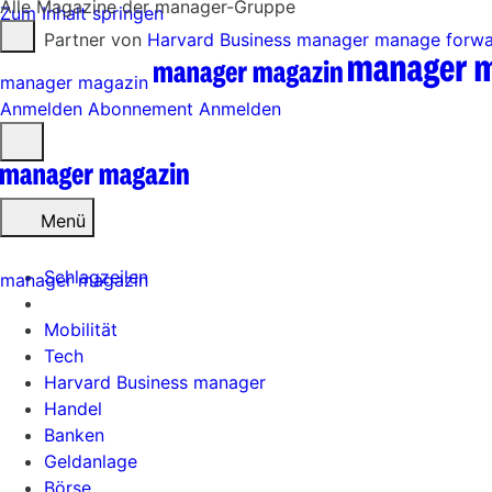
Alle Magazine der manager-Gruppe
Zum Inhalt springen
Partner von
Harvard Business manager
manage forw
manager magazin
Anmelden
Abonnement
Anmelden
Menü
öffnen
Menü
Schlagzeilen
manager magazin
Mobilität
Tech
Harvard Business manager
Handel
Banken
Geldanlage
Börse