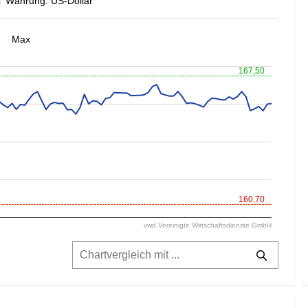
Währung: US-Dollar
Max
167,50
160,70
vwd Vereinigte Wirtschaftsdienste GmbH