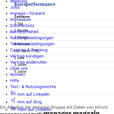
Werbung
Kursperformance
Jobs
manage › forward
Zeitraum
Impressum
1 Tag
Datenschutz
1 Woche
Barrierefreiheit
1 Monat
Nutzungsbedingungen
Teilnahmebedingungen
6 Monate
Cookies & Tracking
Lfd. Jahr (YTD)
Vertrag kündigen
1 Jahr
Vertrag widerrufen
3 Jahre
Über uns
5 Jahre
Kontakt
Hilfe
Text- & Nutzungsrechte
mm auf LinkedIn
mm auf Xing
Ein Angebot der manager-Gruppe mit Daten von Infront.
HBm auf LinkedIn