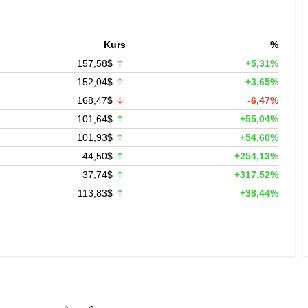
Kurs
%
157,58$
+5,31%
152,04$
+3,65%
168,47$
-6,47%
101,64$
+55,04%
101,93$
+54,60%
44,50$
+254,13%
37,74$
+317,52%
113,83$
+38,44%