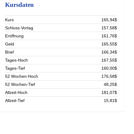
Kursdaten
Kurs
165,94$
Schluss Vortag
157,58$
Eröffnung
161,76$
Geld
165,55$
Brief
166,34$
Tages-Hoch
167,55$
Tages-Tief
160,00$
52 Wochen-Hoch
176,58$
52 Wochen-Tief
48,25$
Allzeit-Hoch
181,07$
Allzeit-Tief
15,81$