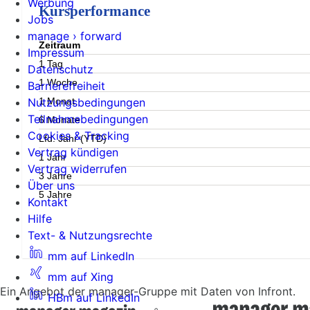
Werbung
Kursperformance
Jobs
manage › forward
Zeitraum
Impressum
1 Tag
Datenschutz
1 Woche
Barrierefreiheit
1 Monat
Nutzungsbedingungen
Teilnahmebedingungen
6 Monate
Cookies & Tracking
Lfd. Jahr (YTD)
Vertrag kündigen
1 Jahr
Vertrag widerrufen
3 Jahre
Über uns
5 Jahre
Kontakt
Hilfe
Text- & Nutzungsrechte
mm auf LinkedIn
mm auf Xing
Ein Angebot der manager-Gruppe mit Daten von Infront.
HBm auf LinkedIn