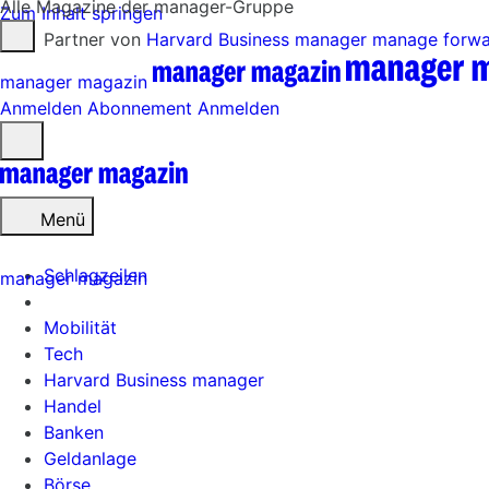
Alle Magazine der manager-Gruppe
Zum Inhalt springen
Partner von
Harvard Business manager
manage forw
manager magazin
Anmelden
Abonnement
Anmelden
Menü
öffnen
Menü
Schlagzeilen
manager magazin
Mobilität
Tech
Harvard Business manager
Handel
Banken
Geldanlage
Börse