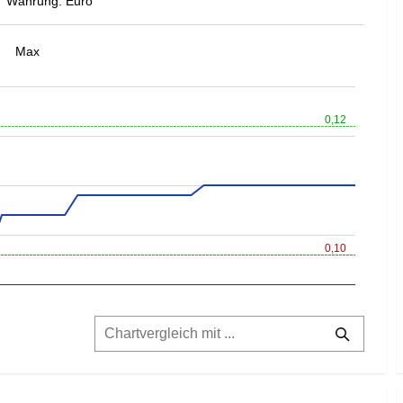
Währung: Euro
Max
0,12
0,10