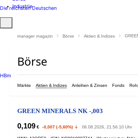
Industrie
Die reichsten Deutschen
Suche
öffnen
GREEN
manager magazin
Börse
Aktien & Indizes
HBm
Märkte
Aktien & Indizes
Anleihen & Zinsen
Fonds
Rohs
GREEN MINERALS NK -,003
0,109
€
-0,007 (-5,60%)
06.08.2026, 21:56:10 Uhr