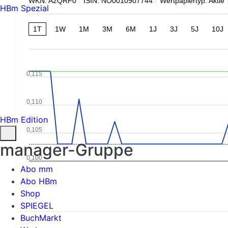
WKN: A2QRF0
ISIN: NO0010907744
Wertpapiertyp: Aktie
HBm Spezial
1T
1W
1M
3M
6M
1J
3J
5J
10J
0,115
0,110
HBm Edition
0,105
manager-Gruppe
0,100
Abo mm
Abo HBm
Shop
SPIEGEL
BuchMarkt