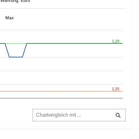
Währung: Euro
Max
1,29
1,25