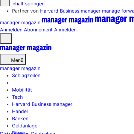
Zum Inhalt springen
Partner von
Harvard Business manager
manage forw
manager magazin
Anmelden
Abonnement
Anmelden
Menü
öffnen
Menü
manager magazin
Schlagzeilen
Mobilität
Tech
Harvard Business manager
Handel
Banken
Geldanlage
Börse
Die reichsten Deutschen