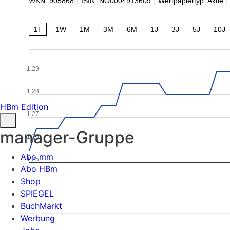
WKN: 905868
ISIN: NO0004913609
Wertpapiertyp: Aktie
1T
1W
1M
3M
6M
1J
3J
5J
10J
1,29
1,28
HBm Edition
1,27
manager-Gruppe
1,26
Abo mm
1,25
Abo HBm
Shop
SPIEGEL
BuchMarkt
Werbung