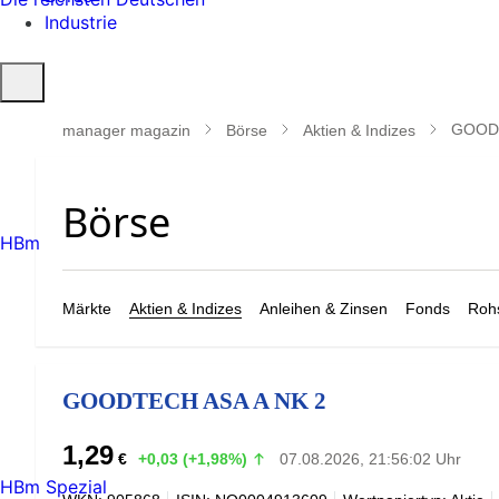
Industrie
Suche
öffnen
GOODT
manager magazin
Börse
Aktien & Indizes
HBm
Märkte
Aktien & Indizes
Anleihen & Zinsen
Fonds
Rohs
GOODTECH ASA A NK 2
1,29
€
+0,03 (+1,98%)
07.08.2026, 21:56:02 Uhr
HBm Spezial