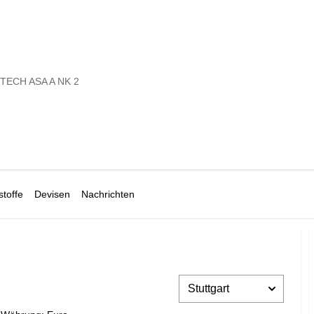
ECH ASA A NK 2
toffe
Devisen
Nachrichten