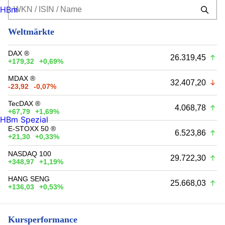
HBm
Weltmärkte
DAX ®
26.319,45
+179,32
+0,69%
MDAX ®
32.407,20
-23,92
-0,07%
TecDAX ®
4.068,78
+67,79
+1,69%
HBm Spezial
E-STOXX 50 ®
6.523,86
+21,30
+0,33%
NASDAQ 100
29.722,30
+348,97
+1,19%
HANG SENG
25.668,03
+136,03
+0,53%
Kursperformance