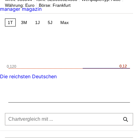
Währung: Euro
Börse: Frankfurt
manager magazin
1T
3M
1J
5J
Max
0,12
0,12
0,120
Die reichsten Deutschen