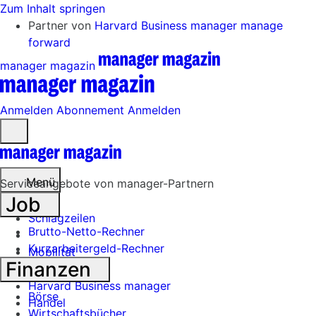
Zum Inhalt springen
Partner von
Harvard Business manager
manage
forward
manager magazin
Anmelden
Abonnement
Anmelden
Menü
öffnen
Menü
Serviceangebote von manager-Partnern
Job
Schlagzeilen
Brutto-Netto-Rechner
Kurzarbeitergeld-Rechner
Mobilität
Finanzen
Tech
Harvard Business manager
Börse
Handel
Wirtschaftsbücher