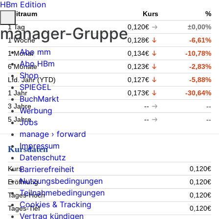
HBm Edition
Zeitraum
Kurs
%
1 Tag
0,120€
±0,00%
manager-Gruppe
1 Woche
0,128€
-6,61%
Abo mm
1 Monat
0,134€
-10,78%
Abo HBm
6 Monate
0,123€
-2,83%
Shop
Lfd. Jahr (YTD)
0,127€
-5,88%
SPIEGEL
1 Jahr
0,173€
-30,64%
BuchMarkt
3 Jahre
--
--
Werbung
5 Jahre
--
--
Jobs
manage › forward
Impressum
Kursdaten
Datenschutz
Barrierefreiheit
Kurs
0,120€
Nutzungsbedingungen
Eröffnung
0,120€
Teilnahmebedingungen
Tages-Hoch
0,120€
Cookies & Tracking
Tages-Tief
0,120€
Vertrag kündigen