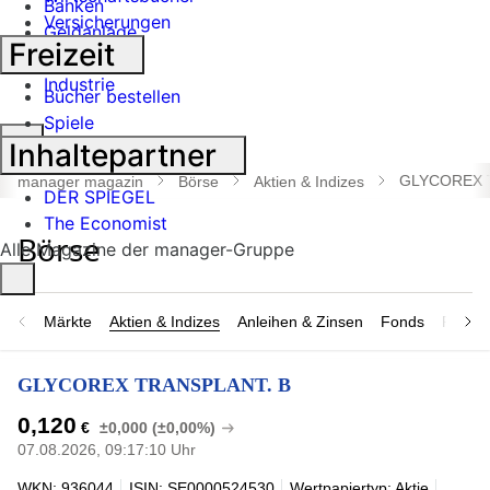
Banken
Versicherungen
Geldanlage
Freizeit
Börse
Industrie
Bücher bestellen
Spiele
Suche
Inhaltepartner
öffnen
GLYCOREX 
manager magazin
Börse
Aktien & Indizes
DER SPIEGEL
The Economist
Alle Magazine der manager-Gruppe
Märkte
Aktien & Indizes
Anleihen & Zinsen
Fonds
Rohsto
GLYCOREX TRANSPLANT. B
0,120
€
±0,000 (±0,00%)
07.08.2026, 09:17:10 Uhr
WKN: 936044
ISIN: SE0000524530
Wertpapiertyp: Aktie